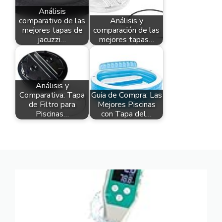
Análisis
comparativo de las
Análisis y
mejores tapas de
comparación de las
jacuzzi…
mejores tapas…
Análisis y
Comparativa: Tapa
Guía de Compra: Las
de Filtro para
Mejores Piscinas
Piscinas…
con Tapa del…