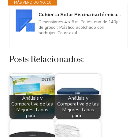
MÁS VENDIDO NO. 10
Cubierta Solar Piscina isotérmica Azul Rectangular 4x6m Lona térmica...
Dimensiones 4 x 6 m; Polietileno de 140µ
de grosor; Plástico acolchado con
burbujas; Color azul
Posts Relacionados:
Análisis y
Análisis y
Comparativa de las
Comparativa de las
Mejores Tapas
Mejores Tapas
para…
para…