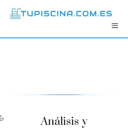
Saltar
al
contenido
M
Análisis y