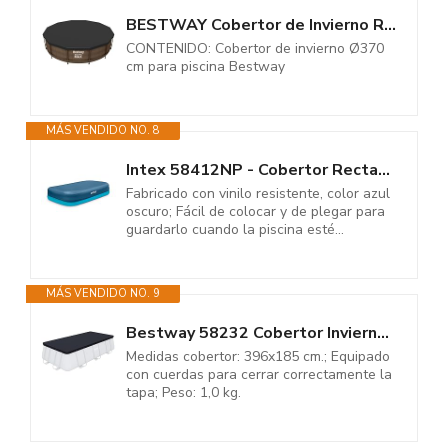
BESTWAY Cobertor de Invierno Redondo Ø370 cm de PVC para Piscinas Negro
CONTENIDO: Cobertor de invierno Ø370
cm para piscina Bestway
MÁS VENDIDO NO. 8
Intex 58412NP - Cobertor Rectangular Piscina 305 x 183 cm y 262 x 175 cm
Fabricado con vinilo resistente, color azul
oscuro; Fácil de colocar y de plegar para
guardarlo cuando la piscina esté...
MÁS VENDIDO NO. 9
Bestway 58232 Cobertor Invierno para Piscina Desmontable, 412 x 201 cm
Medidas cobertor: 396x185 cm.; Equipado
con cuerdas para cerrar correctamente la
tapa; Peso: 1,0 kg.