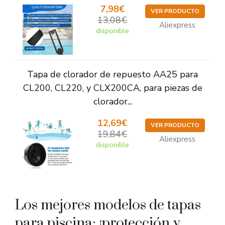
7,98€
VER PRODUCTO
13,08€
Aliexpress
disponible
Tapa de clorador de repuesto AA25 para
CL200, CL220, y CLX200CA, para piezas de
clorador...
12,69€
VER PRODUCTO
19,84€
Aliexpress
disponible
Los mejores modelos de tapas
para piscina: ¡protección y