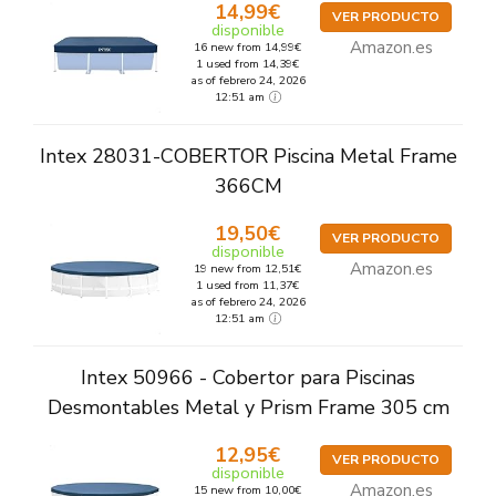
14,99€
VER PRODUCTO
disponible
Amazon.es
16 new from 14,99€
1 used from 14,39€
as of febrero 24, 2026
12:51 am
Intex 28031-COBERTOR Piscina Metal Frame
366CM
19,50€
VER PRODUCTO
disponible
Amazon.es
19 new from 12,51€
1 used from 11,37€
as of febrero 24, 2026
12:51 am
Intex 50966 - Cobertor para Piscinas
Desmontables Metal y Prism Frame 305 cm
12,95€
VER PRODUCTO
disponible
Amazon.es
15 new from 10,00€