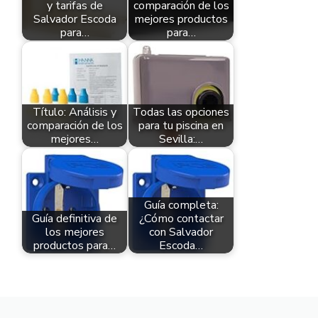
y tarifas de
comparación de los
Salvador Escoda
mejores productos
para…
para…
Título: Análisis y
Todas las opciones
comparación de los
para tu piscina en
mejores…
Sevilla:…
Guía completa:
Guía definitiva de
¿Cómo contactar
los mejores
con Salvador
productos para…
Escoda…