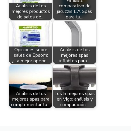
Análisis
Análisis de los
comparativo de
mejores productos
jacuzzis L.A Spas
de sales de…
para tu…
Opiniones sobre
Análisis de los
sales de Epsom:
mejores spas
¿La mejor opción…
inflables para…
Análisis de los
Los 5 mejores spas
mejores spas para
en Vigo: análisis y
complementar tu…
comparación…