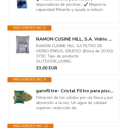
depuradoras de piscinas.;
Mejora la
capacidad filtrante y ayuda a reducir...
MÁS VENDIDO NO. 8
RAMON CUSINE HILL, S.A. Vidrio FILTRANTE ENISAL Grueso (Saco 20KG.) 3730
RAMON CUSINE HILL, SA FILTRO DE
VIDRIO ENISAL GRUESO (Bolsa de 20 KG)
3730; Tipo de producto:
OUTDOOR_LIVING
33,00 EUR
MÁS VENDIDO NO. 9
garofiltre- Cristal Filtro para piscinas (Arena de Cristal). De Tanto en el...
Filtración de los sólidos por vía física y por
absorción a la vez; Un agua de calidad
superior: reducción de...
MÁS VENDIDO NO. 10