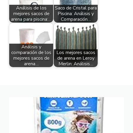
Análisis de los
Saco de Cristal para
mejores sacos de
Piscina: Análisis y
arena para piscina:…
Comparación…
Análisis y
comparación de los
Los mejores sacos
mejores sacos de
de arena en Leroy
arena…
Merlin: Análisis…