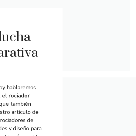
ducha
arativa
 hoy hablaremos
: el
rociador
o que también
stro artículo de
rociadores de
des y diseño para