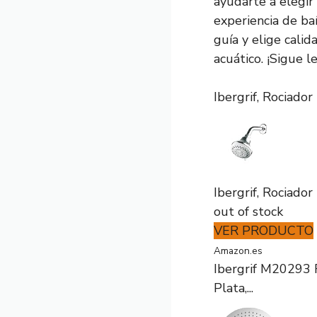
ayudarte a elegir
experiencia de ba
guía y elige cali
acuático. ¡Sigue l
Ibergrif, Rociado
Ibergrif, Rociado
out of stock
VER PRODUCTO
Amazon.es
Ibergrif M20293 
Plata,...