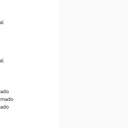
al
al
mado
mado