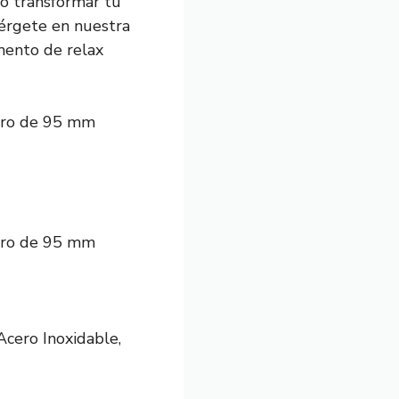
mo transformar tu
mérgete en nuestra
omento de relax
etro de 95 mm
etro de 95 mm
cero Inoxidable,