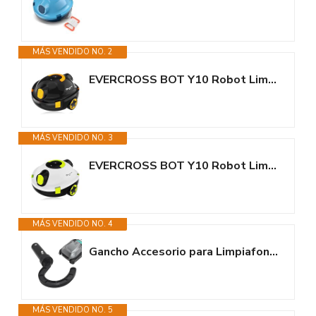
MÁS VENDIDO NO. 2
EVERCROSS BOT Y10 Robot Limpiafondos Piscina, Robot de Piscina Sin Cable,...
MÁS VENDIDO NO. 3
EVERCROSS BOT Y10 Robot Limpiafondos Piscina, Robot de Piscina Sin Cable,...
MÁS VENDIDO NO. 4
Gancho Accesorio para Limpiafondos Robóticos De Piscinas, Gancho para...
MÁS VENDIDO NO. 5