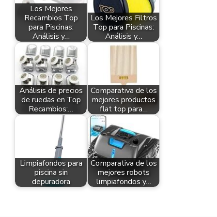
Los Mejores
Recambios Top
Los Mejores Filtros
para Piscinas:
Top para Piscinas:
Análisis y…
Análisis y…
Análisis de precios
Comparativa de los
de ruedas en Top
mejores productos
Recambios:…
flat top para…
Limpiafondos para
Comparativa de los
piscina sin
mejores robots
depuradora
limpiafondos y…