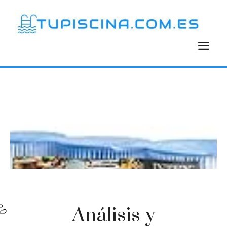
Saltar
al
contenido
M
Análisis y