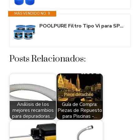
MÁS VENDIDO NO. 9
POOLPURE Filtro Tipo Vi para SPA y bañera de hidromasaje sustituye a...
Posts Relacionados:
Análisis de los
Guía de Compra:
mejores recambios
Piezas de Repuesto
para depuradoras…
para Piscinas -…