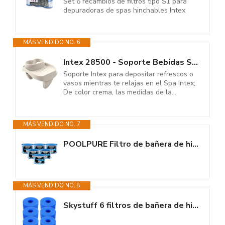
Set 6 recambios de filtros tipo S1 para
depuradoras de spas hinchables Intex
MÁS VENDIDO NO. 6
Intex 28500 - Soporte Bebidas SPA 2 portavasos+Bandeja 26 x 22 x 18 cm
Soporte Intex para depositar refrescos o
vasos mientras te relajas en el Spa Intex;
De color crema, las medidas de la...
MÁS VENDIDO NO. 7
POOLPURE Filtro de bañera de hidromasaje, 29001E, Filtro PureSpa Tipo S1,...
MÁS VENDIDO NO. 8
Skystuff 6 filtros de bañera de hidromasaje, cartucho de filtro de...