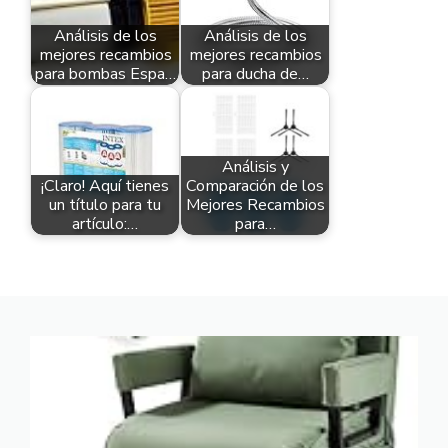
Análisis de los
Análisis de los
mejores recambios
mejores recambios
para bombas Espa…
para ducha de…
Análisis y
¡Claro! Aquí tienes
Comparación de los
un título para tu
Mejores Recambios
artículo:…
para…