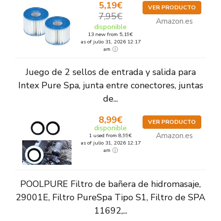
5,19€
VER PRODUCTO
7,95€
Amazon.es
disponible
13 new from 5,19€
as of julio 31, 2026 12:17
am
Juego de 2 sellos de entrada y salida para
Intex Pure Spa, junta entre conectores, juntas
de...
8,99€
VER PRODUCTO
disponible
Amazon.es
1 used from 8,99€
as of julio 31, 2026 12:17
am
POOLPURE Filtro de bañera de hidromasaje,
29001E, Filtro PureSpa Tipo S1, Filtro de SPA
11692,...