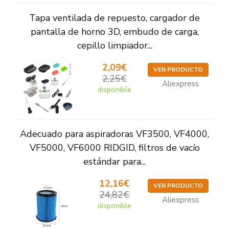
Tapa ventilada de repuesto, cargador de
pantalla de horno 3D, embudo de carga,
cepillo limpiador...
2,09€
VER PRODUCTO
2,25€
Aliexpress
disponible
Adecuado para aspiradoras VF3500, VF4000,
VF5000, VF6000 RIDGID, filtros de vacío
estándar para...
12,16€
VER PRODUCTO
24,82€
Aliexpress
disponible