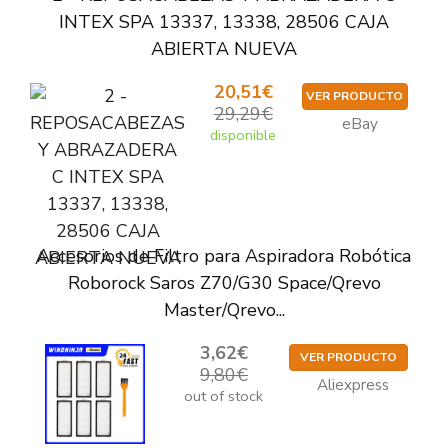
INTEX SPA 13337, 13338, 28506 CAJA
ABIERTA NUEVA
20,51€
VER PRODUCTO
29,29€
eBay
disponible
Accesorios de Filtro para Aspiradora Robótica
Roborock Saros Z70/G30 Space/Qrevo
Master/Qrevo...
3,62€
VER PRODUCTO
9,80€
Aliexpress
out of stock