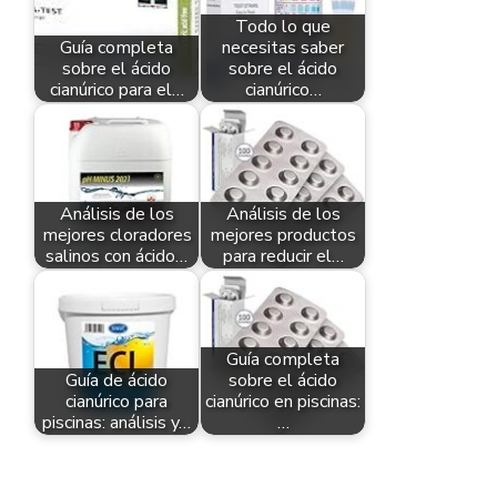
Todo lo que
Guía completa
necesitas saber
sobre el ácido
sobre el ácido
cianúrico para el…
cianúrico…
Análisis de los
Análisis de los
mejores cloradores
mejores productos
salinos con ácido…
para reducir el…
Guía completa
Guía de ácido
sobre el ácido
cianúrico para
cianúrico en piscinas:
piscinas: análisis y…
…