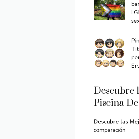
ba
LG
sex
Pi
Tit
per
Erw
Descubre l
Piscina De
Descubre las Mej
comparación