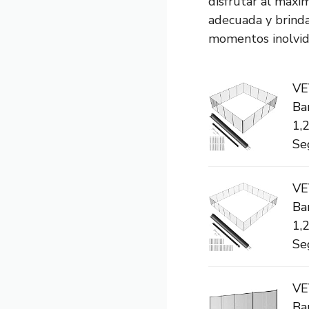
disfrutar al máxi
adecuada y brinda
momentos inolvida
VE
Ba
1,
Se
VE
Ba
1,
Se
VE
Ba