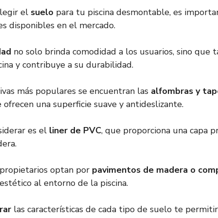
egir el
suelo
para tu piscina desmontable, es importa
es disponibles en el mercado.
dad
no solo brinda comodidad a los usuarios, sino que
cina y contribuye a su durabilidad.
tivas más populares se encuentran las
alfombras y tap
e ofrecen una superficie suave y antideslizante.
siderar es el
liner de PVC
, que proporciona una capa p
dera.
propietarios optan por
pavimentos de madera o com
stético al entorno de la piscina.
rar
las características de cada tipo de suelo te permiti