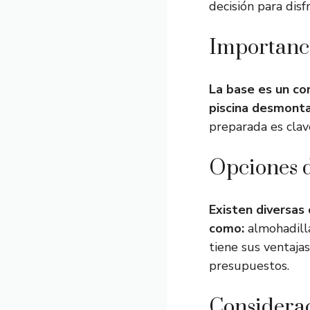
decisión para dis
Importanci
La base es un co
piscina desmonta
preparada es clav
Opciones 
Existen diversas
como:
almohadilla
tiene sus ventajas
presupuestos.
Considerac