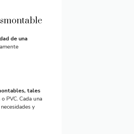
esmontable
idad de una
adamente
ontables, tales
a o PVC. Cada una
s necesidades y