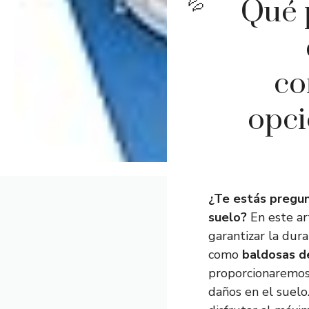
Qué 
co
opci
¿Te estás pregun
suelo?
En este art
garantizar la dur
como
baldosas d
proporcionaremo
daños en el suelo