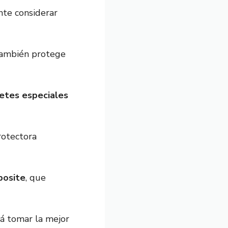
nte considerar
 también protege
etes especiales
rotectora
posite
, que
rá tomar la mejor