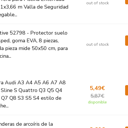
out of stock
21x3,66 m Valla de Seguridad
gable...
tive 52798 - Protector suelo
sped, goma EVA, 8 piezas,
out of stock
da pieza mide 50x50 cm, para
cina...
ra Audi A3 A4 A5 A6 A7 A8
5,49€
 Sline S Quattro Q3 Q5 Q4
5,87€
 Q7 Q8 S3 S5 S4 estilo de
disponible
he...
deras de arcoíris de la