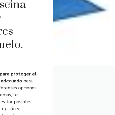
scina
y
res
uelo.
para proteger el
l adecuado
para
iferentes opciones
emás, te
evitar posibles
r opción y