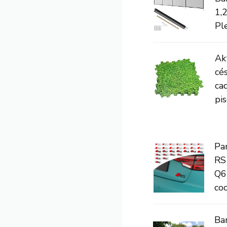
1,
Ple
Ak
cé
ca
pis
Pa
RS
Q6
coc
Ban