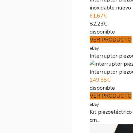
inoxidable nuevo
61,67€
82,23€
disponible
VER PRODUCTO
eBay
Interruptor piez
Interruptor piez
149,58€
disponible
VER PRODUCTO
eBay
Kit piezoeléctrico
cm...