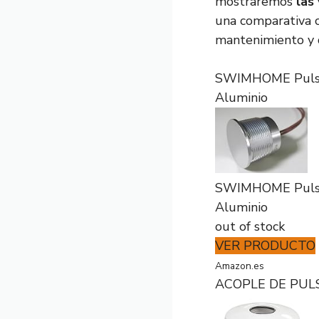
mostraremos
las
una comparativa c
mantenimiento y d
SWIMHOME Pulsad
Aluminio
SWIMHOME Pulsad
Aluminio
out of stock
VER PRODUCTO
Amazon.es
ACOPLE DE PULS