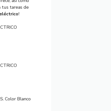
frece, así como
 tus tareas de
eléctrico
!
LECTRICO
LECTRICO
 Color Blanco