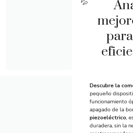
Aná
mejor
para
efici
Descubre la como
pequeño dispositi
funcionamiento óp
apagado de la bo
piezoeléctrico
, 
duradera, sin la n