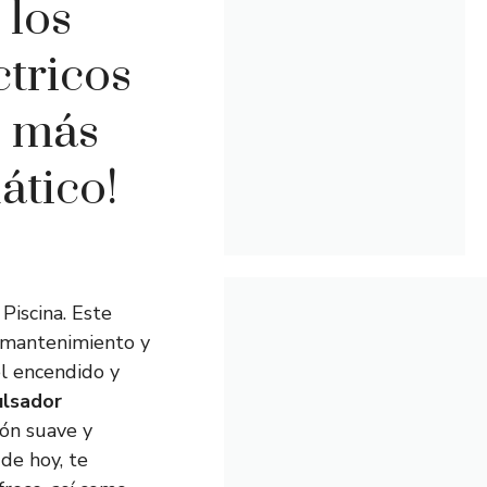
 los
tricos
l más
ático!
Piscina. Este
l mantenimiento y
el encendido y
ulsador
ión suave y
 de hoy, te