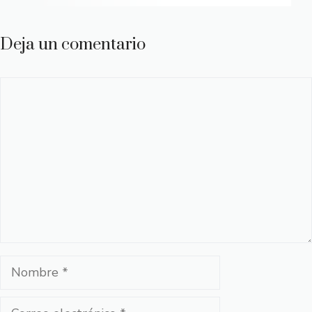
Deja un comentario
Comentario
Nombre
Correo