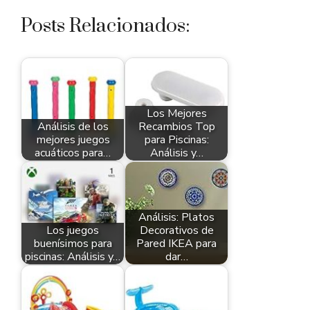
Posts Relacionados:
Los Mejores
Análisis de los
Recambios Top
mejores juegos
para Piscinas:
acuáticos para…
Análisis y…
Análisis: Platos
Los juegos
Decorativos de
buenísimos para
Pared IKEA para
piscinas: Análisis y…
dar…