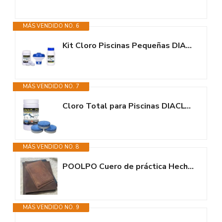
MÁS VENDIDO NO. 6
Kit Cloro Piscinas Pequeñas DIACLOR Multi 5 ACCIONES 500 GR (Pastillas 20...
MÁS VENDIDO NO. 7
Cloro Total para Piscinas DIACLOR PS 10 Efectos 1 KG - 10 Pastillas de...
MÁS VENDIDO NO. 8
POOLPO Cuero de práctica Hecho a Mano de Cuero de Vaca para la...
MÁS VENDIDO NO. 9