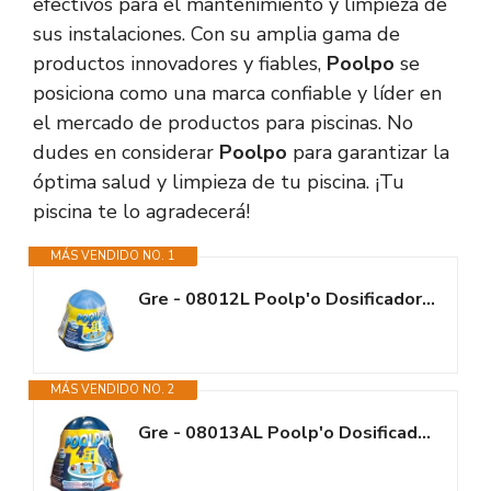
efectivos para el mantenimiento y limpieza de
sus instalaciones. Con su amplia gama de
productos innovadores y fiables,
Poolpo
se
posiciona como una marca confiable y líder en
el mercado de productos para piscinas. No
dudes en considerar
Poolpo
para garantizar la
óptima salud y limpieza de tu piscina. ¡Tu
piscina te lo agradecerá!
MÁS VENDIDO NO. 1
Gre - 08012L Poolp'o Dosificador Flotante Todo en Uno para Piscinas de 0 a...
MÁS VENDIDO NO. 2
Gre - 08013AL Poolp'o Dosificador Flotante Todo en Uno para Piscinas de 10...