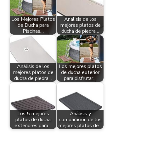
Los Mejores Platos
Análisis de los
de Ducha para
mejores platos de
Piscinas…
ducha de piedra…
Análisis de los
Los mejores platos
mejores platos de
de ducha exterior
ducha de piedra…
para disfrutar…
Los 5 mejores
Análisis y
platos de ducha
comparación de los
exteriores para…
mejores platos de…