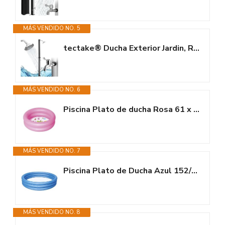
MÁS VENDIDO NO. 5
tectake® Ducha Exterior Jardin, Resistente a la Intemperie, Temperaturas...
MÁS VENDIDO NO. 6
Piscina Plato de ducha Rosa 61 x 15 cm BESTWAY
MÁS VENDIDO NO. 7
Piscina Plato de Ducha Azul 152/30 cm BESTWAY
MÁS VENDIDO NO. 8