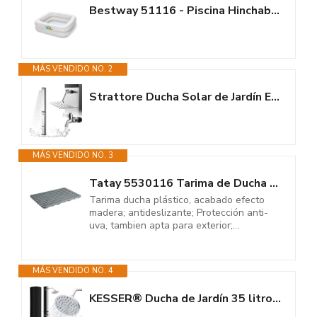
Bestway 51116 - Piscina Hinchable Infantil Bañera Bebé 86x86x25 cm,...
MÁS VENDIDO NO. 2
Strattore Ducha Solar de Jardín Exterior 40 litros hasta 60° C y Grifo -...
MÁS VENDIDO NO. 3
Tatay 5530116 Tarima de Ducha Rectangular de plástico Resistente, Acabado...
Tarima ducha plástico, acabado efecto
madera; antideslizante; Protección anti-
uva, tambien apta para exterior;...
MÁS VENDIDO NO. 4
KESSER® Ducha de Jardín 35 litros | Ducha Solar con Agua Caliente Máximo...