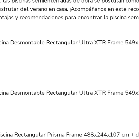
, las piscinas semienterradas de obra se postulan com
disfrutar del verano en casa. ¡Acompáñanos en este reco
ventajas y recomendaciones para encontrar la piscina sem
scina Desmontable Rectangular Ultra XTR Frame 549
scina Desmontable Rectangular Ultra XTR Frame 549
iscina Rectangular Prisma Frame 488x244x107 cm + 