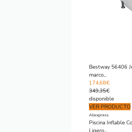
Bestway 56406 Jue
marco...
174,68€
349,35€
disponible
VER PRODUCTO
Aliexpress
Piscina Inflable 
Ligero,...