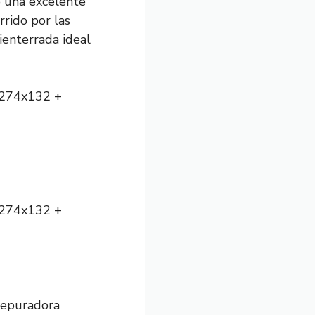
o una excelente
rrido por las
ienterrada ideal
x274x132 +
x274x132 +
depuradora