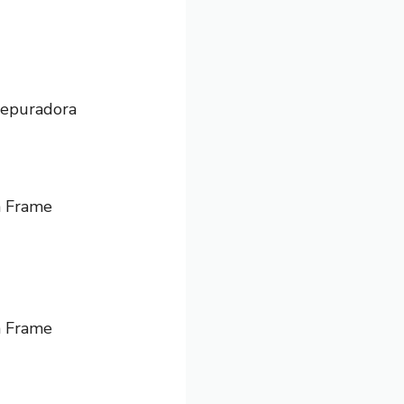
depuradora
m Frame
m Frame