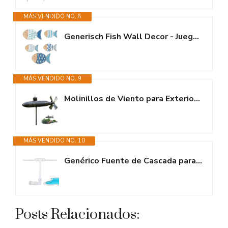
MÁS VENDIDO NO. 8
Generisch Fish Wall Decor - Juego de 3/5/6 piezas de madera, rústico...
MÁS VENDIDO NO. 9
Molinillos de Viento para Exteriores - Diseño Submarino 3D de 32x14 cm,...
MÁS VENDIDO NO. 10
Genérico Fuente de Cascada para Piscina | Fuente de Agua con...
Posts Relacionados: