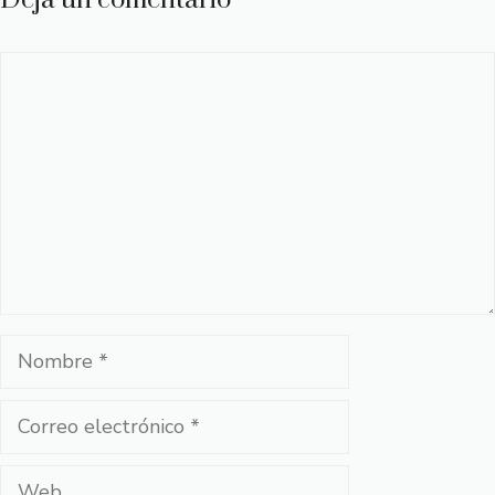
Deja un comentario
Comentario
Nombre
Correo
electrónico
Web