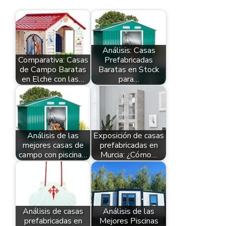
Análisis: Casas
Comparativa: Casas
Prefabricadas
de Campo Baratas
Baratas en Stock
en Elche con las…
para…
Análisis de las
Exposición de casas
mejores casas de
prefabricadas en
campo con piscina…
Murcia: ¿Cómo…
Análisis de casas
Análisis de las
prefabricadas en
Mejores Piscinas