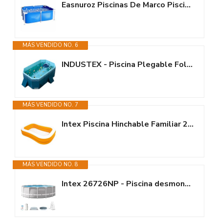
Easnuroz Piscinas De Marco Piscina Rectangular De Metal 120/150/180cm...
MÁS VENDIDO NO. 6
INDUSTEX - Piscina Plegable Foldable Pool, Piscina para niños, Piscina...
MÁS VENDIDO NO. 7
Intex Piscina Hinchable Familiar 236x157x48 (cm)
MÁS VENDIDO NO. 8
Intex 26726NP - Piscina desmontable redonda prisma frame intex 457x122 con...