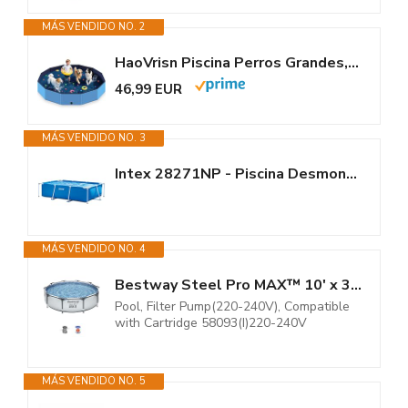
MÁS VENDIDO NO. 2
HaoVrisn Piscina Perros Grandes, 160x30CM Piscina para Perros,...
46,99 EUR
MÁS VENDIDO NO. 3
Intex 28271NP - Piscina Desmontable Small Frame 260 x 160 x 65 cm, 2.282...
MÁS VENDIDO NO. 4
Bestway Steel Pro MAX™ 10' x 30"/3.05m x 76cm Pool Set
Pool, Filter Pump(220-240V), Compatible
with Cartridge 58093(I)220-240V
MÁS VENDIDO NO. 5