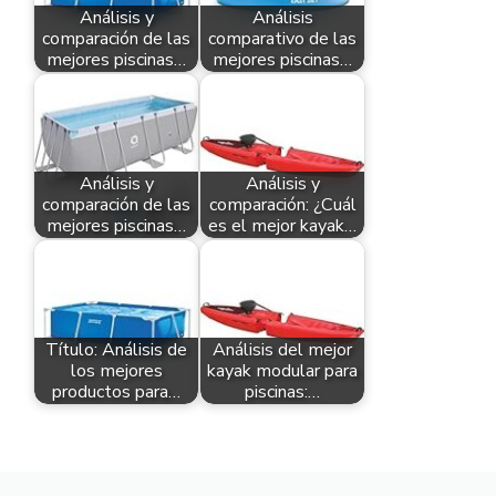
Análisis y
Análisis
comparación de las
comparativo de las
mejores piscinas…
mejores piscinas…
Análisis y
Análisis y
comparación de las
comparación: ¿Cuál
mejores piscinas…
es el mejor kayak…
Título: Análisis de
Análisis del mejor
los mejores
kayak modular para
productos para…
piscinas:…