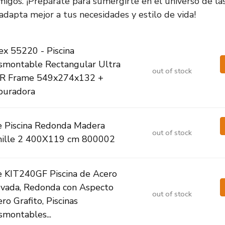
migos. ¡Prepárate para sumergirte en el universo de las 
 adapta mejor a tus necesidades y estilo de vida!
ex 55220 - Piscina
smontable Rectangular Ultra
out of stock
R Frame 549x274x132 +
puradora
e Piscina Redonda Madera
out of stock
nille 2 400X119 cm 800002
e KIT240GF Piscina de Acero
evada, Redonda con Aspecto
out of stock
ro Grafito, Piscinas
montables...