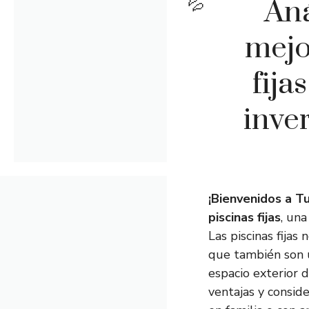
Aná
mejo
fija
inve
¡Bienvenidos a Tu
piscinas fijas
, un
Las piscinas fijas
que también son 
espacio exterior d
ventajas y conside