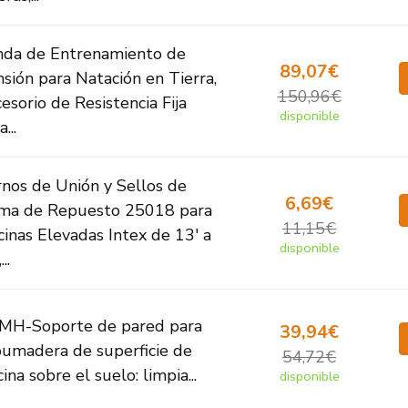
nda de Entrenamiento de
89,07€
sión para Natación en Tierra,
150,96€
esorio de Resistencia Fija
disponible
...
nos de Unión y Sellos de
6,69€
ma de Repuesto 25018 para
11,15€
cinas Elevadas Intex de 13' a
disponible
...
MH-Soporte de pared para
39,94€
umadera de superficie de
54,72€
cina sobre el suelo: limpia...
disponible