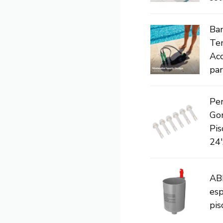
Ba
Ten
Acc
para
Per
Go
Pis
24',
AB
esp
pis