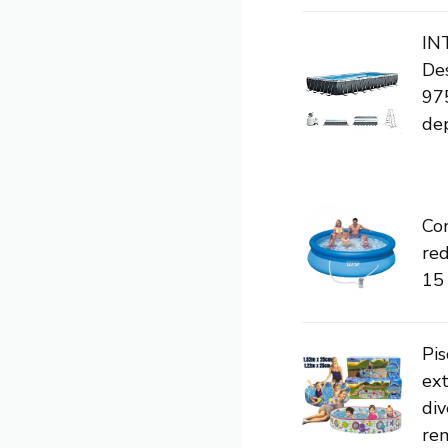
IN
De
97
de
Con
red
15 
Pis
ext
div
re