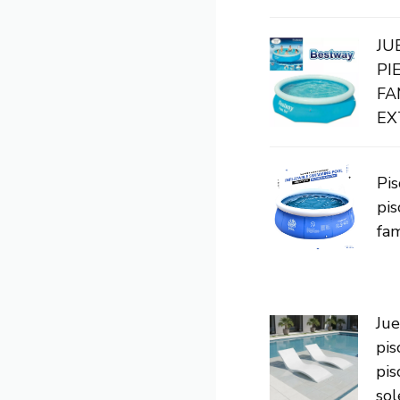
JU
PI
FA
EX
Pis
pis
fam
Ju
pis
pis
sole