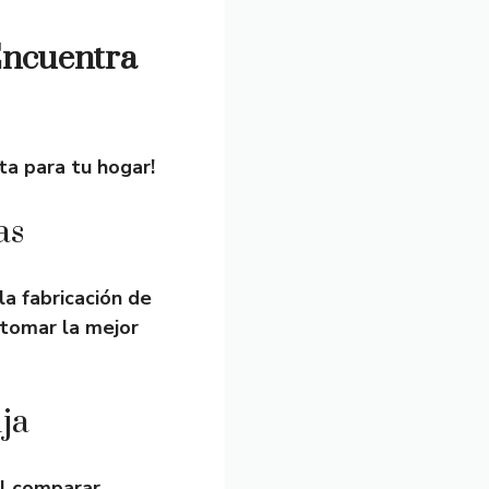
¡Encuentra
ta para tu hogar!
as
la fabricación de
 tomar la mejor
ija
al comparar