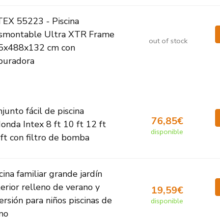
TEX 55223 - Piscina
smontable Ultra XTR Frame
out of stock
5x488x132 cm con
puradora
junto fácil de piscina
76,85€
onda Intex 8 ft 10 ft 12 ft
disponible
ft con filtro de bomba
cina familiar grande jardín
erior relleno de verano y
19,59€
ersión para niños piscinas de
disponible
mo