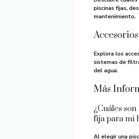
piscinas fijas, d
mantenimiento.
Accesorios
Explora los acce
sistemas de filt
del agua.
Más Infor
¿Cuáles son l
fija para mi
Al elegir una pis