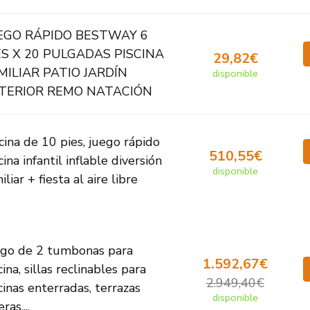
EGO RÁPIDO BESTWAY 6
ES X 20 PULGADAS PISCINA
29,82€
MILIAR PATIO JARDÍN
disponible
TERIOR REMO NATACIÓN
cina de 10 pies, juego rápido
510,55€
cina infantil inflable diversión
disponible
iliar + fiesta al aire libre
ego de 2 tumbonas para
1.592,67€
cina, sillas reclinables para
2.949,40€
cinas enterradas, terrazas
disponible
ras,...