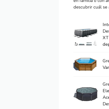
en familia o con a
descubrir cuál se
Int
De
XT
de
Gr
Va
Gr
El
Ace
Des