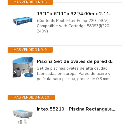
MÁS VENDIDO NO. 8
13'1" x 6'11" x 32"/4.00m x 2.11m x 81cm Pool Set
(Contents:Pool, Filter Pump(220-240V),
Compatible with Cartridge 58093(I)220-
240V)
MÁS VENDIDO NO. 9
Piscina Set de ovales de pared de acero inoxidable (5,25 m x 3,20 m x 1,20...
Set de piscinas ovales de alta calidad,
fabricadas en Europa; Pared de acero y
película para piscina, grosor de 0,6 mm
MÁS VENDIDO NO. 10
Intex 55210 - Piscina Rectangular Prism Frame 300x175x80 cm con depuradora