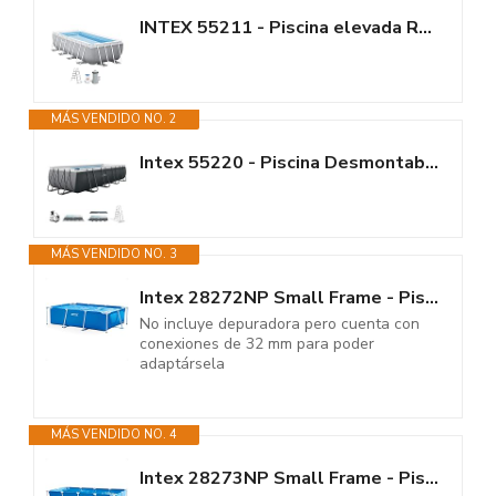
INTEX 55211 - Piscina elevada Rectangular Prism Frame con depuradora
MÁS VENDIDO NO. 2
Intex 55220 - Piscina Desmontable Rectangular Ultra XTR Frame 549x274x132 +...
MÁS VENDIDO NO. 3
Intex 28272NP Small Frame - Piscina Desmontable, 300 x 200 x 75 cm, 3.834...
No incluye depuradora pero cuenta con
conexiones de 32 mm para poder
adaptársela
MÁS VENDIDO NO. 4
Intex 28273NP Small Frame - Piscina Desmontable Tubular, 450 x 220 x 84 cm,...