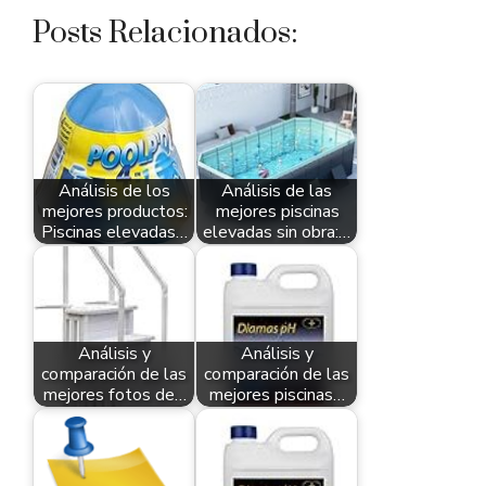
Posts Relacionados:
Análisis de los
Análisis de las
mejores productos:
mejores piscinas
Piscinas elevadas…
elevadas sin obra:…
Análisis y
Análisis y
comparación de las
comparación de las
mejores fotos de…
mejores piscinas…