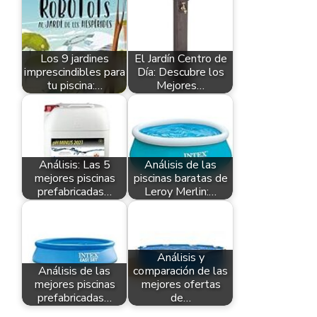
Los 9 jardines
El Jardín Centro de
imprescindibles para
Día: Descubre los
tu piscina:…
Mejores…
Análisis: Las 5
Análisis de las
mejores piscinas
piscinas baratas de
prefabricadas…
Leroy Merlin:…
Análisis y
Análisis de las
comparación de las
mejores piscinas
mejores ofertas
prefabricadas…
de…