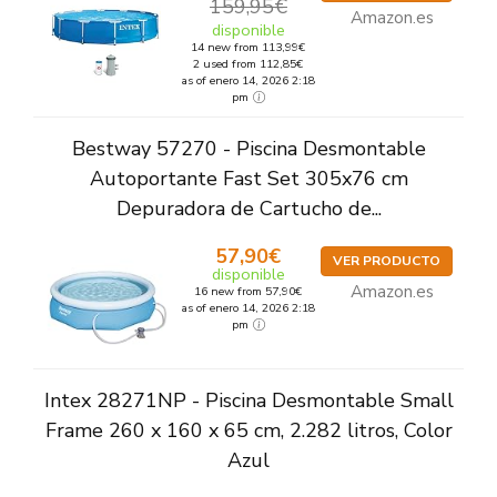
159,95€
Amazon.es
disponible
14 new from 113,99€
2 used from 112,85€
as of enero 14, 2026 2:18
pm
Bestway 57270 - Piscina Desmontable
Autoportante Fast Set 305x76 cm
Depuradora de Cartucho de...
57,90€
VER PRODUCTO
disponible
Amazon.es
16 new from 57,90€
as of enero 14, 2026 2:18
pm
Intex 28271NP - Piscina Desmontable Small
Frame 260 x 160 x 65 cm, 2.282 litros, Color
Azul