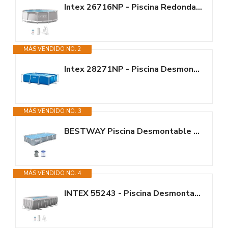
Intex 26716NP - Piscina Redonda Desmontable intex Prisma Frame 366x99 cm...
MÁS VENDIDO NO. 2
Intex 28271NP - Piscina Desmontable Small Frame 260 x 160 x 65 cm, 2.282...
MÁS VENDIDO NO. 3
BESTWAY Piscina Desmontable Steel Pro 366x201x66 cm Gris
MÁS VENDIDO NO. 4
INTEX 55243 - Piscina Desmontable Rectangular con depuradora Prism Frame