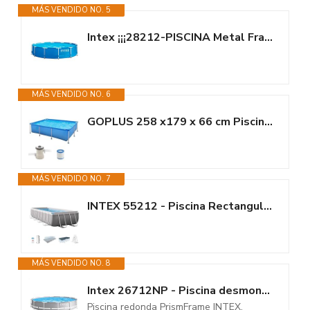
MÁS VENDIDO NO. 5
Intex ¡¡¡28212-PISCINA Metal Frame 366X76CM 6503L C/DEPURADORA
MÁS VENDIDO NO. 6
GOPLUS 258 x179 x 66 cm Piscina Desmontable Rectangular con Depuradora,...
MÁS VENDIDO NO. 7
INTEX 55212 - Piscina Rectangular Prisma Frame 488x244x107 cm + depuradora
MÁS VENDIDO NO. 8
Intex 26712NP - Piscina desmontable redonda INTEX Prism Frame con...
Piscina redonda PrismFrame INTEX,