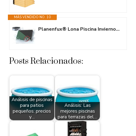
MÁS VENDIDO NO. 10
Planenfux® Lona Piscina Invierno Rectangular 3x2 | Cobertor Piscina...
Posts Relacionados:
Análisis de piscinas
para patios
Análisis: Las
pequeños: precios
mejores piscinas
y…
para terrazas del…