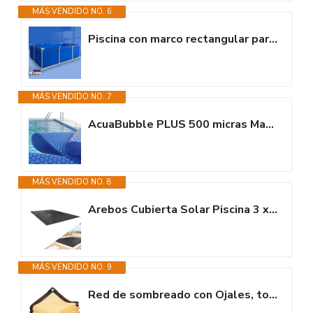
MÁS VENDIDO NO. 6
Piscina con marco rectangular para exteriores, 1.6/2/3 pies de alto, color...
MÁS VENDIDO NO. 7
AcuaBubble PLUS 500 micras Manta térmica piscina - Fabricada en España I...
MÁS VENDIDO NO. 8
Arebos Cubierta Solar Piscina 3 x 2 m Negro | Lona Cuadrada Espesor 120 µm...
MÁS VENDIDO NO. 9
Red de sombreado con Ojales, toldo para jardín, 2 x 3 m, Red de Sombra,...