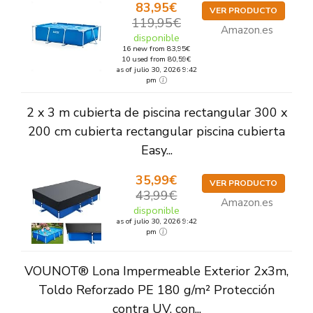
83,95€
VER PRODUCTO
119,95€
Amazon.es
disponible
16 new from 83,95€
10 used from 80,59€
as of julio 30, 2026 9:42
pm
2 x 3 m cubierta de piscina rectangular 300 x
200 cm cubierta rectangular piscina cubierta
Easy...
35,99€
VER PRODUCTO
43,99€
Amazon.es
disponible
as of julio 30, 2026 9:42
pm
VOUNOT® Lona Impermeable Exterior 2x3m,
Toldo Reforzado PE 180 g/m² Protección
contra UV, con...