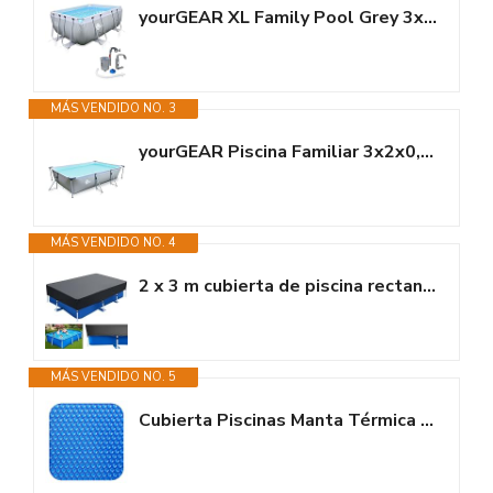
yourGEAR XL Family Pool Grey 3x2x1m con espumadero - Piscina con Estructura...
MÁS VENDIDO NO. 3
yourGEAR Piscina Familiar 3x2x0,7m con Marco de Acero Piscina Jardín XL...
MÁS VENDIDO NO. 4
2 x 3 m cubierta de piscina rectangular 300 x 200 cm cubierta rectangular...
MÁS VENDIDO NO. 5
Cubierta Piscinas Manta Térmica 600 Eco de 3 x 2 m SIN Ribete - Eficiencia...