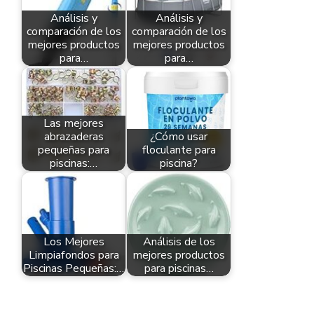
Análisis y
Análisis y
comparación de los
comparación de los
mejores productos
mejores productos
para…
para…
Las mejores
abrazaderas
¿Cómo usar
pequeñas para
floculante para
piscinas:…
piscina?
Los Mejores
Análisis de los
Limpiafondos para
mejores productos
Piscinas Pequeñas:…
para piscinas…