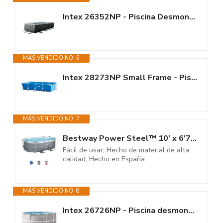
Intex 26352NP - Piscina Desmontable Ultra Frame 549 x 274 x 132 cm, 17.203...
MÁS VENDIDO NO. 6
Intex 28273NP Small Frame - Piscina Desmontable Tubular, 450 x 220 x 84 cm,...
MÁS VENDIDO NO. 7
Bestway Power Steel™ 10' x 6'7" x 33"/3.05m x 2.00m x 84cm Oval Pool Set
Fácil de usar; Hecho de material de alta
calidad; Hecho en España
MÁS VENDIDO NO. 8
Intex 26726NP - Piscina desmontable redonda prisma frame intex 457x122 con...