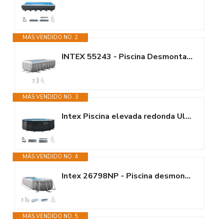
MÁS VENDIDO NO. 2
INTEX 55243 - Piscina Desmontable Rectangular con depuradora Prism Frame
MÁS VENDIDO NO. 3
Intex Piscina elevada redonda Ultra XTR Frame 488x122 cm con depuradora...
MÁS VENDIDO NO. 4
Intex 26798NP - Piscina desmontable ovalada intex prism frame 610x305x122...
MÁS VENDIDO NO. 5