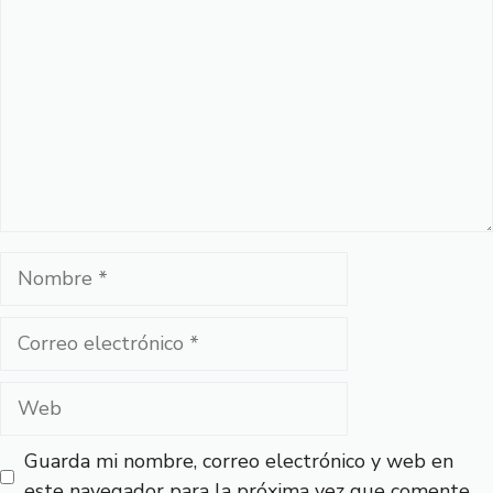
Nombre
Correo
electrónico
Web
Guarda mi nombre, correo electrónico y web en
este navegador para la próxima vez que comente.