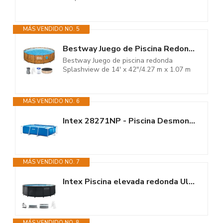
MÁS VENDIDO NO. 5
Bestway Juego de Piscina Redonda Splashview de 14' x 42"/4.27 m x 1.07 m
Bestway Juego de piscina redonda
Splashview de 14' x 42"/4.27 m x 1.07 m
MÁS VENDIDO NO. 6
Intex 28271NP - Piscina Desmontable Small Frame 260 x 160 x 65 cm, 2.282...
MÁS VENDIDO NO. 7
Intex Piscina elevada redonda Ultra XTR Frame 488x122 cm con depuradora...
MÁS VENDIDO NO. 8