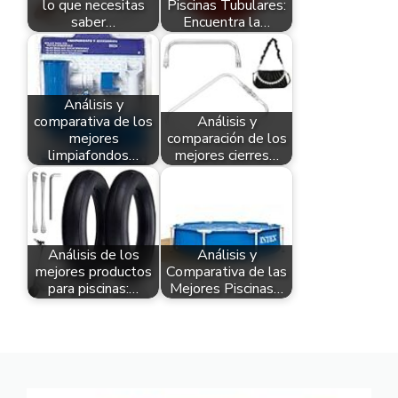
lo que necesitas
Piscinas Tubulares:
saber…
Encuentra la…
Análisis y
comparativa de los
Análisis y
mejores
comparación de los
limpiafondos…
mejores cierres…
Análisis de los
Análisis y
mejores productos
Comparativa de las
para piscinas:…
Mejores Piscinas…