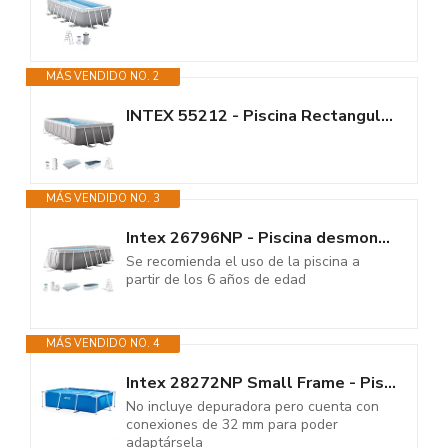
MÁS VENDIDO NO. 2
INTEX 55212 - Piscina Rectangular Prisma Frame 488x244x107 cm + depuradora
MÁS VENDIDO NO. 3
Intex 26796NP - Piscina desmontable ovalada prism frame intex 503x274x122...
Se recomienda el uso de la piscina a
partir de los 6 años de edad
MÁS VENDIDO NO. 4
Intex 28272NP Small Frame - Piscina Desmontable, 300 x 200 x 75 cm, 3.834...
No incluye depuradora pero cuenta con
conexiones de 32 mm para poder
adaptársela