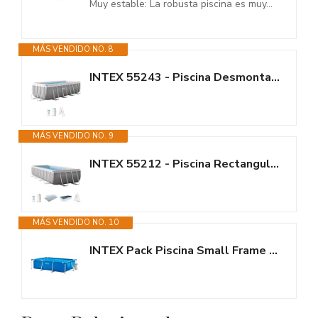
Muy estable: La robusta piscina es muy...
MÁS VENDIDO NO. 8
INTEX 55243 - Piscina Desmontable Rectangular con depuradora Prism Frame
MÁS VENDIDO NO. 9
INTEX 55212 - Piscina Rectangular Prisma Frame 488x244x107 cm + depuradora
MÁS VENDIDO NO. 10
INTEX Pack Piscina Small Frame 260x160x65 cm 2282 litros + Depuradora...