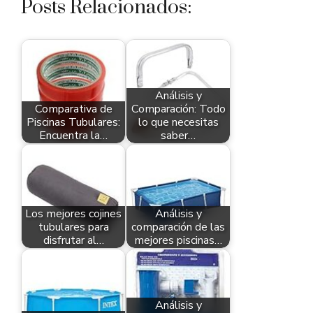
Posts Relacionados:
Análisis y
Comparativa de
Comparación: Todo
Piscinas Tubulares:
lo que necesitas
Encuentra la…
saber…
Los mejores cojines
Análisis y
tubulares para
comparación de las
disfrutar al…
mejores piscinas…
Análisis y