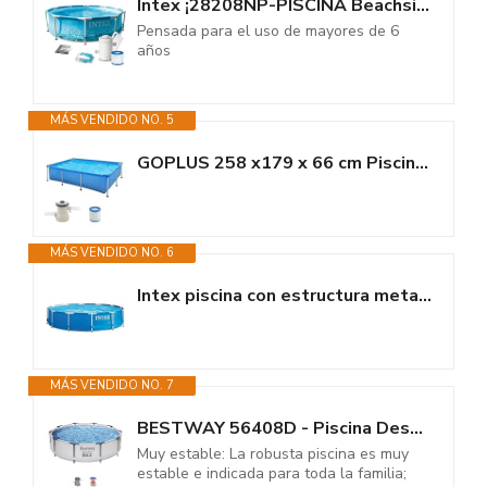
Intex ¡28208NP-PISCINA Beachside Frame D305X76 CM (C/Bomba Filtro)
Pensada para el uso de mayores de 6
años
MÁS VENDIDO NO. 5
GOPLUS 258 x179 x 66 cm Piscina Desmontable Rectangular con Depuradora,...
MÁS VENDIDO NO. 6
Intex piscina con estructura metalica tubular redonda (ø) 3.66 x (h)...
MÁS VENDIDO NO. 7
BESTWAY 56408D - Piscina Desmontable Tubular Steel Pro Max 305 x 76 cm, con...
Muy estable: La robusta piscina es muy
estable e indicada para toda la familia;