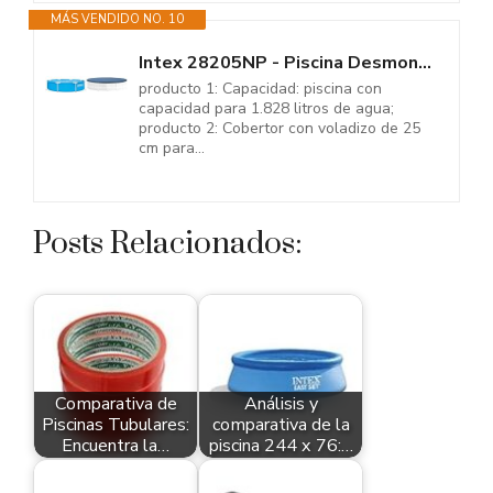
MÁS VENDIDO NO. 10
Intex 28205NP - Piscina Desmontable Redonda Metal Frame Familiar Color...
producto 1: Capacidad: piscina con
capacidad para 1.828 litros de agua;
producto 2: Cobertor con voladizo de 25
cm para...
Posts Relacionados:
Comparativa de
Análisis y
Piscinas Tubulares:
comparativa de la
Encuentra la…
piscina 244 x 76:…