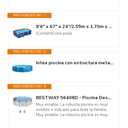
MÁS VENDIDO NO. 7
8'6" x 67" x 24"/2.59m x 1.70m x 61cm Pool
(Contents:one pool)
MÁS VENDIDO NO. 8
Intex piscina con estructura metalica tubular redonda (ø) 3.66 x (h)...
MÁS VENDIDO NO. 9
BESTWAY 56408D - Piscina Desmontable Tubular Steel Pro Max 305 x 76 cm, con...
Muy estable: La robusta piscina es muy
estable e indicada para toda la familia;
Muy estable: La robusta piscina es muy...