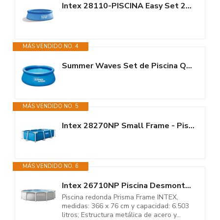
Intex 28110-PISCINA Easy Set 244X76CM 2419L (S/DEPURADORA)
MÁS VENDIDO NO. 4
Summer Waves Set de Piscina Quick Up 244 x 76 cm con depuradora de Filtro
MÁS VENDIDO NO. 5
Intex 28270NP Small Frame - Piscina Desmontable, 220 x 150 x 60 cm, 1.662...
MÁS VENDIDO NO. 6
Intex 26710NP Piscina Desmontable Redonda, 366 x 76 cm
Piscina redonda Prisma Frame INTEX,
medidas: 366 x 76 cm y capacidad: 6.503
litros; Estructura metálica de acero y...