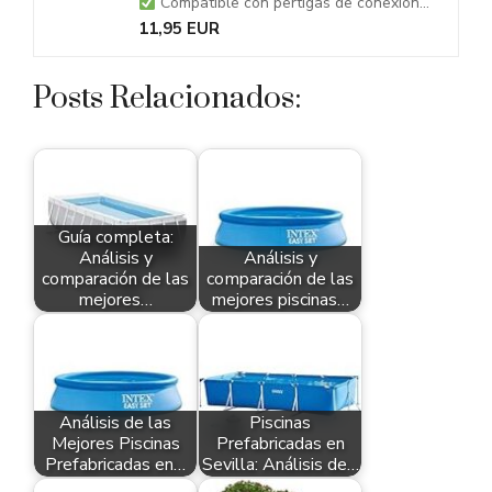
Compatible con pertigas de conexión...
11,95 EUR
Posts Relacionados:
Guía completa:
Análisis y
Análisis y
comparación de las
comparación de las
mejores…
mejores piscinas…
Análisis de las
Piscinas
Mejores Piscinas
Prefabricadas en
Prefabricadas en…
Sevilla: Análisis de…