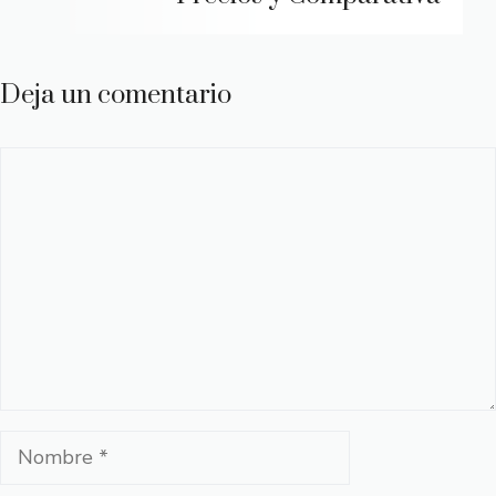
Deja un comentario
Comentario
Nombre