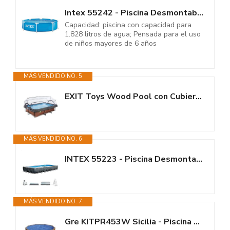
Intex 55242 - Piscina Desmontable Redonda Metal Frame Familiar Color Azul,...
Capacidad: piscina con capacidad para
1.828 litros de agua; Pensada para el uso
de niños mayores de 6 años
MÁS VENDIDO NO. 5
EXIT Toys Wood Pool con Cubierta Multifuncional - 300x200x65cm - Piscina de...
MÁS VENDIDO NO. 6
INTEX 55223 - Piscina Desmontable Ultra XTR Frame 975x488x132 cm con...
MÁS VENDIDO NO. 7
Gre KITPR453W Sicilia - Piscina Elevada Redonda, Aspecto Madera, 460 x 120...