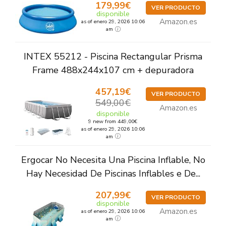
179,99€
VER PRODUCTO
disponible
Amazon.es
as of enero 29, 2026 10:06
am
INTEX 55212 - Piscina Rectangular Prisma
Frame 488x244x107 cm + depuradora
457,19€
VER PRODUCTO
549,00€
Amazon.es
disponible
9 new from 449,00€
as of enero 29, 2026 10:06
am
Ergocar No Necesita Una Piscina Inflable, No
Hay Necesidad De Piscinas Inflables e De...
207,99€
VER PRODUCTO
disponible
Amazon.es
as of enero 29, 2026 10:06
am