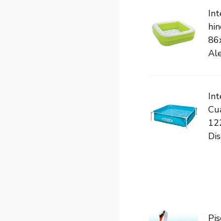
Int
hi
86
Ale
In
Cua
12
Dis
Pis