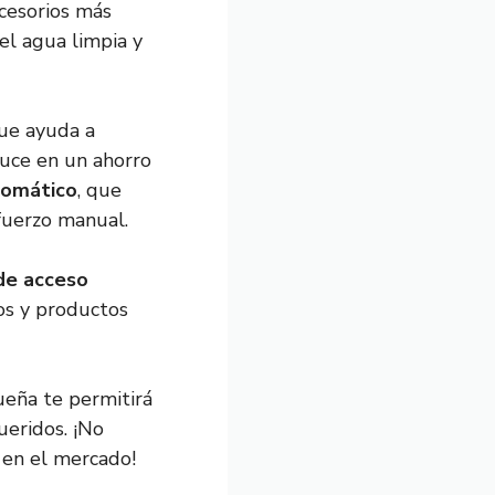
ccesorios más
el agua limpia y
que ayuda a
duce en un ahorro
tomático
, que
sfuerzo manual.
de acceso
os y productos
ueña te permitirá
ueridos. ¡No
 en el mercado!