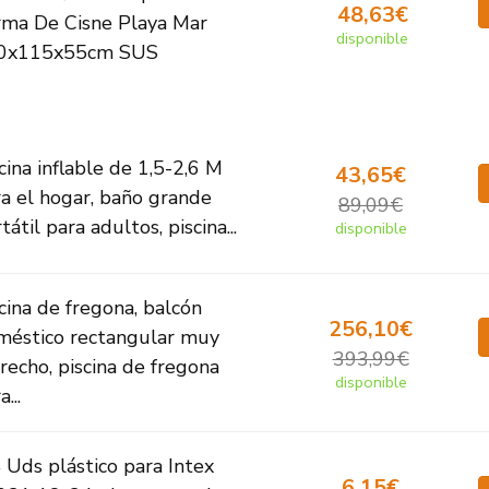
48,63€
rma De Cisne Playa Mar
disponible
0x115x55cm SUS
cina inflable de 1,5-2,6 M
43,65€
a el hogar, baño grande
89,09€
tátil para adultos, piscina...
disponible
cina de fregona, balcón
256,10€
méstico rectangular muy
393,99€
recho, piscina de fregona
disponible
...
 Uds plástico para Intex
6,15€