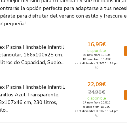
la mejor decisión para tu familia. Desde modelos inflab
contrarás la opción perfecta para adaptarse a tus neces
párate para disfrutar del verano con estilo y frescura 
ar pequeña!
16,95€
ex Piscina Hinchable Infantil
disponible
ctangular, 166x100x25 cm,
19 new from 13,13€
10 used from 11,43€
litros de Capacidad, Suelo...
as of diciembre 3, 2025 1:24 pm
22,09€
ex Piscina Hinchable Infantil,
24,95€
nillos Azul Transparente,
disponible
3x107x46 cm, 230 litros,
17 new from 20,51€
8 used from 18,03€
lo...
as of diciembre 3, 2025 1:24 pm