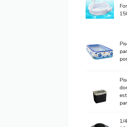
Fo
15
Pis
par
por
Pis
do
est
para
1/4