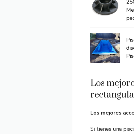
25
Met
peq
Pis
dis
Pis
Los mejore
rectangul
Los mejores acce
Si tienes una pis