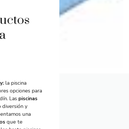
ductos
na
y:
la piscina
ores opciones para
dín. Las
piscinas
 diversión y
resentamos una
dos
que te