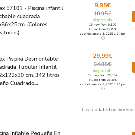
9,95€
ex 57101 - Piscina infantil
10,95€
nchable cuadrada
disponible
x86x25cm, (Colores
13 new from 9,90€
1 used from 12,87€
atorios)
as of diciembre 3, 2025 1:24 pm
29,99€
tex Piscina Desmontable
34,95€
drada Tubular Infantil,
disponible
2x122x30 cm, 342 litros,
24 new from 29,99€
5 used from 29,39€
eño Cuadrado,...
as of diciembre 3, 2025 1:24 pm
Last updated on diciemb
cina Inflable Pequeña En