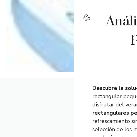
Análi
p
Descubre la solu
rectangular peque
disfrutar del ver
rectangulares p
refrescamiento sin
selección de los 