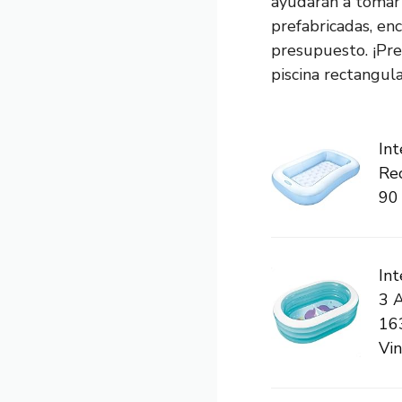
ayudarán a tomar 
prefabricadas, en
presupuesto. ¡Pre
piscina rectangul
Int
Re
90 
Int
3 A
16
Vini