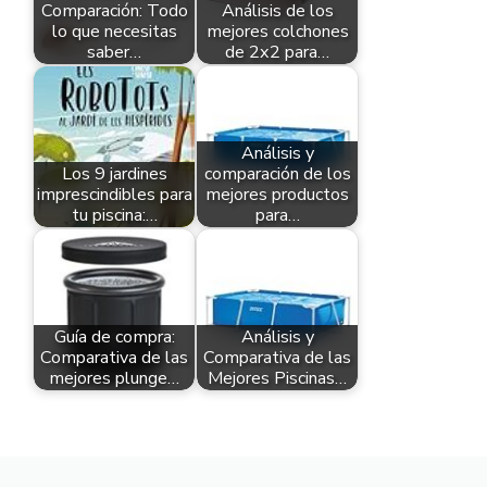
Comparación: Todo
Análisis de los
lo que necesitas
mejores colchones
saber…
de 2x2 para…
Análisis y
Los 9 jardines
comparación de los
imprescindibles para
mejores productos
tu piscina:…
para…
Guía de compra:
Análisis y
Comparativa de las
Comparativa de las
mejores plunge…
Mejores Piscinas…