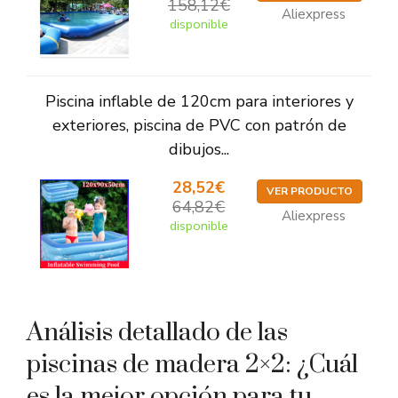
158,12€
Aliexpress
disponible
Piscina inflable de 120cm para interiores y
exteriores, piscina de PVC con patrón de
dibujos...
28,52€
VER PRODUCTO
64,82€
Aliexpress
disponible
Análisis detallado de las
piscinas de madera 2×2: ¿Cuál
es la mejor opción para tu