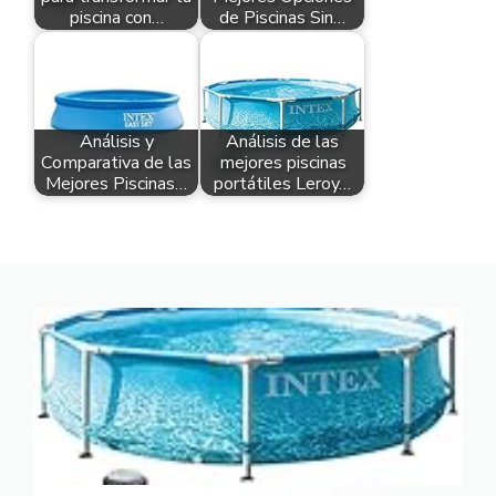
piscina con…
de Piscinas Sin…
Análisis y
Análisis de las
Comparativa de las
mejores piscinas
Mejores Piscinas…
portátiles Leroy…