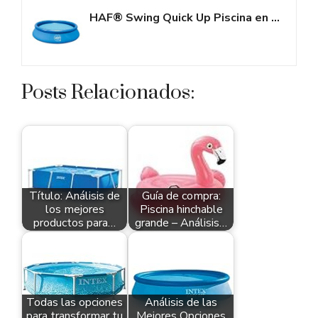
HAF® Swing Quick Up Piscina en azul con las medidas 457 x 122 cm | aprox....
Posts Relacionados:
Título: Análisis de
Guía de compra:
los mejores
Piscina hinchable
productos para…
grande – Análisis…
Todas las opciones
Análisis de las
para transformar tu
Mejores Opciones