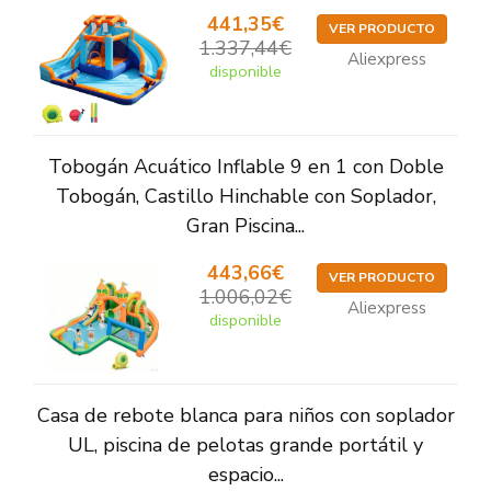
441,35€
VER PRODUCTO
1.337,44€
Aliexpress
disponible
Tobogán Acuático Inflable 9 en 1 con Doble
Tobogán, Castillo Hinchable con Soplador,
Gran Piscina...
443,66€
VER PRODUCTO
1.006,02€
Aliexpress
disponible
Casa de rebote blanca para niños con soplador
UL, piscina de pelotas grande portátil y
espacio...