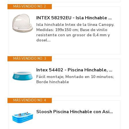
MÁS VENDIDO NO. 2
INTEX 58292EU - Isla Hinchable Canopy Crema - 199x150 cm
Isla hinchable Intex de la línea Canopy.
Medidas: 199x150 cm; Base de vinilo
resistente con un grosor de 0,4 mm y
dosel...
MÁS VENDIDO NO. 3
Intex 54402 - Piscina Hinchable, Ø183x51 cm, 880 litros, Piscina Redonda,...
Fácil montaje; Montado en 10 minutos;
Borde hinchable
MÁS VENDIDO NO. 4
Sloosh Piscina Hinchable con Asientos, 304,8 x 182,8 x 55,8 cm, Piscina...