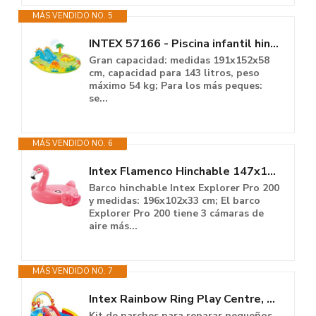
MÁS VENDIDO NO. 5
INTEX 57166 - Piscina infantil hinchable con dispersor de agua y tobogán...
Gran capacidad: medidas 191x152x58
cm, capacidad para 143 litros, peso
máximo 54 kg; Para los más peques:
se...
MÁS VENDIDO NO. 6
Intex Flamenco Hinchable 147x140x94 cm
Barco hinchable Intex Explorer Pro 200
y medidas: 196x102x33 cm; El barco
Explorer Pro 200 tiene 3 cámaras de
aire más...
MÁS VENDIDO NO. 7
Intex Rainbow Ring Play Centre, de 3 a 7 años
Kit de parches para reparar pequeños