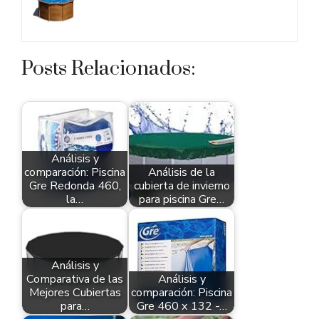
Posts Relacionados:
Análisis y
comparación: Piscina
Análisis de la
Gre Redonda 460,
cubierta de invierno
la…
para piscina Gre…
Análisis y
Comparativa de las
Análisis y
Mejores Cubiertas
comparación: Piscina
para…
Gre 460 x 132 -…