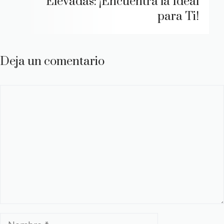
Elevadas: ¡Encuentra la Ideal
para Ti!
Deja un comentario
Comentario
Nombre