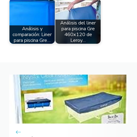
Análisis del liner
Análisis y
para piscina Gre
comparación: Liner
460x120 de
para piscina Gre…
Leroy…