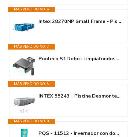
MÁS VENDIDO NO. 6
Intex 28270NP Small Frame - Piscina Desmontable, 220 x 150 x 60 cm, 1.662...
MÁS VENDIDO NO. 7
Pooleco S1 Robot Limpiafondos de Superficie Piscina con Portacloros, Doble...
MÁS VENDIDO NO. 8
INTEX 55243 - Piscina Desmontable Rectangular con depuradora Prism Frame
MÁS VENDIDO NO. 9
PQS - 11512 - Invernador con dosificador para mantenimiento de piscina en...