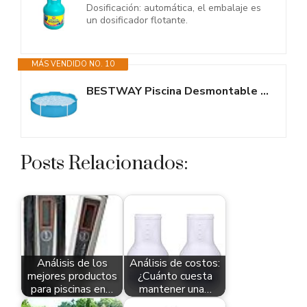
Dosificación: automática, el embalaje es
un dosificador flotante.
MÁS VENDIDO NO. 10
BESTWAY Piscina Desmontable Tubular Infantil My First Frame Pools Ø152x38...
Posts Relacionados:
Análisis de los
Análisis de costos:
mejores productos
¿Cuánto cuesta
para piscinas en…
mantener una…