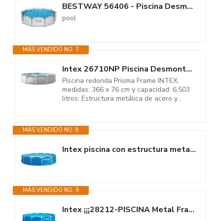
BESTWAY 56406 - Piscina Desmontable Tubular Steel Pro MAX 305 x 76 cm,...
pool
MÁS VENDIDO NO. 7
Intex 26710NP Piscina Desmontable Redonda, 366 x 76 cm
Piscina redonda Prisma Frame INTEX,
medidas: 366 x 76 cm y capacidad: 6.503
litros; Estructura metálica de acero y...
MÁS VENDIDO NO. 8
Intex piscina con estructura metalica tubular redonda (ø) 3.66 x (h)...
MÁS VENDIDO NO. 9
Intex ¡¡¡28212-PISCINA Metal Frame 366X76CM 6503L C/DEPURADORA