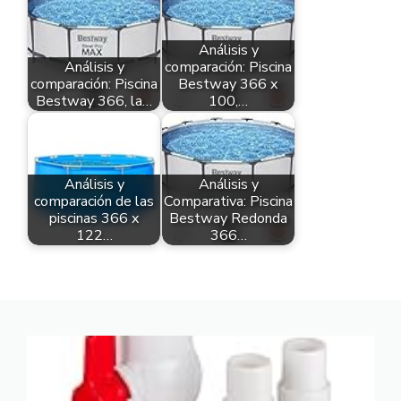
Análisis y
Análisis y
comparación: Piscina
comparación: Piscina
Bestway 366 x
Bestway 366, la…
100,…
Análisis y
Análisis y
comparación de las
Comparativa: Piscina
piscinas 366 x
Bestway Redonda
122…
366…