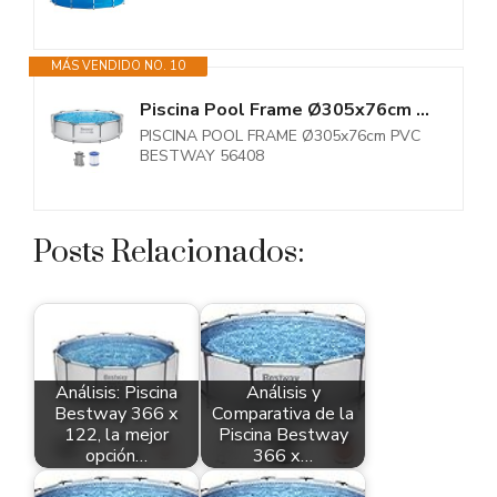
MÁS VENDIDO NO. 10
Piscina Pool Frame Ø305x76cm PVC BESTWAY 56408
PISCINA POOL FRAME Ø305x76cm PVC
BESTWAY 56408
Posts Relacionados:
Análisis: Piscina
Análisis y
Bestway 366 x
Comparativa de la
122, la mejor
Piscina Bestway
opción…
366 x…