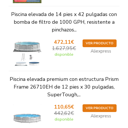
Piscina elevada de 14 pies x 42 pulgadas con
bomba de filtro de 1000 GPH, resistente a
pinchazos...
472,11€
VER PRODUCTO
1.627,95€
Aliexpress
disponible
Piscina elevada premium con estructura Prism
Frame 26710EH de 12 pies x 30 pulgadas,
SuperTough,...
110,65€
VER PRODUCTO
442,62€
Aliexpress
disponible