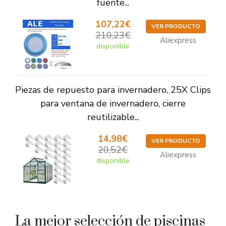
fuente...
107,22€
VER PRODUCTO
210,23€
Aliexpress
disponible
Piezas de repuesto para invernadero, 25X Clips
para ventana de invernadero, cierre
reutilizable...
14,98€
VER PRODUCTO
20,52€
Aliexpress
disponible
La mejor selección de piscinas