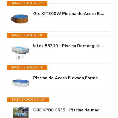
MÁS VENDIDO NO. 7
Gre KIT300W Piscina de Acero Elevada, Redonda con Aspecto Madera, Piscinas...
MÁS VENDIDO NO. 8
Intex 55210 - Piscina Rectangular Prism Frame 300x175x80 cm con depuradora
MÁS VENDIDO NO. 9
Piscina de Acero Elevada,Forma Ovalada con Aspecto Acero Blanco. Piscinas...
MÁS VENDIDO NO. 10
GRE KPBOC535 - Piscina de madera ovalada SUNBAY 535 x 335 x 130 cm con...