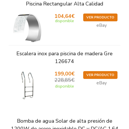
Piscina Rectangular Alta Calidad
104,64€
VER PRODUCTO
disponible
eBay
Escalera inox para piscina de madera Gre
126674
199,00€
VER PRODUCTO
228,85€
eBay
disponible
Bomba de agua Solar de alta presión de
1200W de acero inoxidable DC y DC/AC 1,64