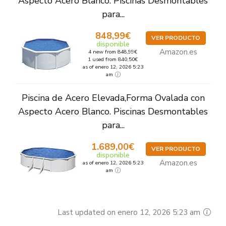
Aspecto Acero Blanco. Piscinas Desmontables
para...
848,99€
VER PRODUCTO
disponible
Amazon.es
4 new from 848,99€
1 used from 840,50€
as of enero 12, 2026 5:23
am
Piscina de Acero Elevada,Forma Ovalada con
Aspecto Acero Blanco. Piscinas Desmontables
para...
1.689,00€
VER PRODUCTO
disponible
Amazon.es
as of enero 12, 2026 5:23
am
Last updated on enero 12, 2026 5:23 am