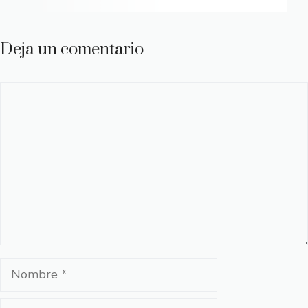
Deja un comentario
Comentario
Nombre
Correo