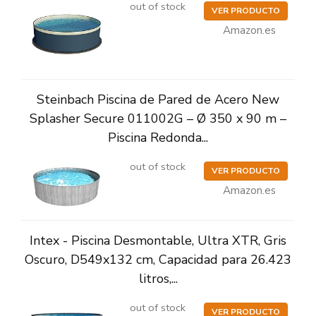
out of stock
VER PRODUCTO
Amazon.es
Steinbach Piscina de Pared de Acero New
Splasher Secure 011002G – Ø 350 x 90 m –
Piscina Redonda...
out of stock
VER PRODUCTO
Amazon.es
Intex - Piscina Desmontable, Ultra XTR, Gris
Oscuro, D549x132 cm, Capacidad para 26.423
litros,...
out of stock
VER PRODUCTO