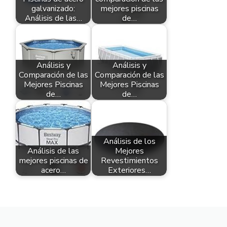
galvanizado:
mejores piscinas
Análisis de las…
de…
Análisis y
Análisis y
Comparación de las
Comparación de las
Mejores Piscinas
Mejores Piscinas
de…
de…
Análisis de los
Análisis de las
Mejores
mejores piscinas de
Revestimientos
acero…
Exteriores…