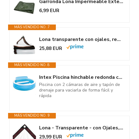
Garronda Lona Impermeable Exterior con Ojales – 2x4 m 80 g/m² – Lona...
6,99 EUR
MÁS VENDIDO NO. 7
Lona transparente con ojales, resistente al agua, 2 m x 4 m, cubierta de...
25,88 EUR
MÁS VENDIDO NO. 8
Intex Piscina hinchable redonda con respaldo, 229x218x79 cm, 590 litros, 2...
Piscina con 2 cámaras de aire y tapón de
drenaje para vaciarla de forma fácil y
rápida
MÁS VENDIDO NO. 9
Lona - Transparente - con Ojales, Lona Impermeable 2x4m para protección...
29,99 EUR