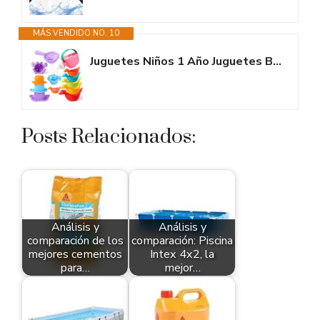
MÁS VENDIDO NO. 10
Juguetes Niños 1 Año Juguetes Bañera Bebe 1 2 Año, Juguetes Baño Bebe,...
Posts Relacionados:
Análisis y
Análisis y
comparación de los
comparación: Piscina
mejores cementos
Intex 4x2, la
para…
mejor…