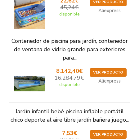
22,62€
VER PRODUCTO
45,24€
Aliexpress
disponible
Contenedor de piscina para jardín, contenedor
de ventana de vidrio grande para exteriores
para...
8.142,40€
VER PRODUCTO
16.284,79€
Aliexpress
disponible
Jardín infantil bebé piscina inflable portátil
chico deporte al aire libre jardín bañera juego...
7,53€
VER PRODUCTO