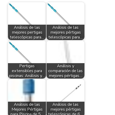
Análisis de las
Análisis de las
mejores pertigas
mejores pértigas
telescópicas para…
telescópicas para…
Pertigas
Análisis y
extensibles para
comparación de las
piscinas: Análisis y…
mejores pértigas…
Análisis de las
Análisis de las
Mejores Pértigas
mejores pértigas
para Piscina de 5…
telescópicas de 6…