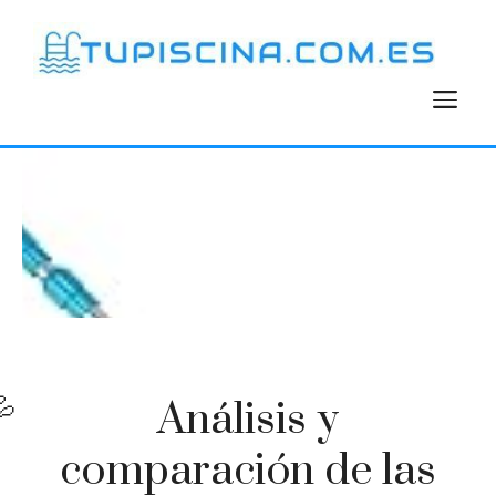
Saltar
al
contenido
M
Análisis y
comparación de las