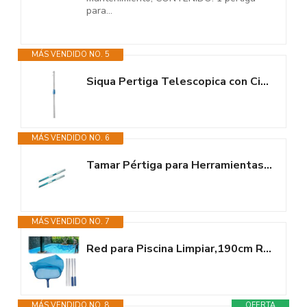
para...
MÁS VENDIDO NO. 5
Siqua Pertiga Telescopica con Cierre de Clip y Palomilla. 5M Extensible....
MÁS VENDIDO NO. 6
Tamar Pértiga para Herramientas De Piscina 240 cm / 480 cm
MÁS VENDIDO NO. 7
Red para Piscina Limpiar,190cm Recoge Hojas para Piscinas,Red de Piscina...
MÁS VENDIDO NO. 8
OFERTA