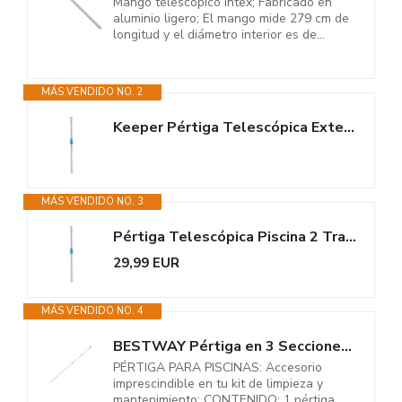
Mango telescópico Intex; Fabricado en
aluminio ligero; El mango mide 279 cm de
longitud y el diámetro interior es de...
MÁS VENDIDO NO. 2
Keeper Pértiga Telescópica Extensible para Piscinas 2,40–4,80 m, Mango...
MÁS VENDIDO NO. 3
Pértiga Telescópica Piscina 2 Tramos 1,2 a 2,4m Keeper. Mango Aluminio...
29,99 EUR
MÁS VENDIDO NO. 4
BESTWAY Pértiga en 3 Secciones 360 cm para Limpieza y Mantenimiento de...
PÉRTIGA PARA PISCINAS: Accesorio
imprescindible en tu kit de limpieza y
mantenimiento; CONTENIDO: 1 pértiga