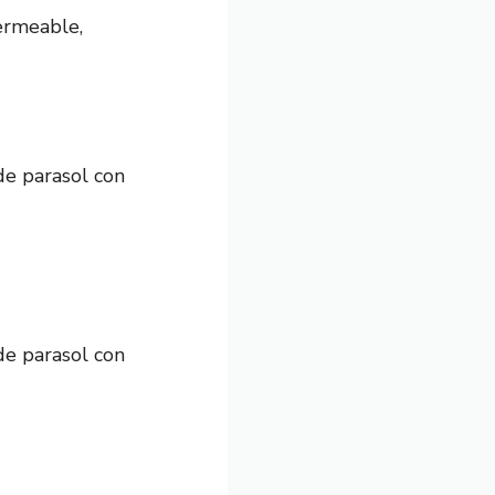
ermeable,
 de parasol con
 de parasol con