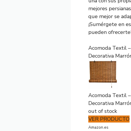
una con sus propia
mejores persianas
que mejor se adap
¡Sumérgete en est
pueden ofrecerte
Acomoda Textil –
Decorativa Marrón.
Acomoda Textil –
Decorativa Marrón.
out of stock
VER PRODUCTO
Amazon.es