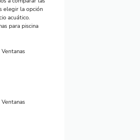
mos a comparar las
 elegir la opción
io acuático.
as para piscina
y Ventanas
y Ventanas