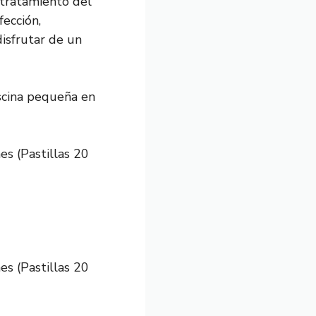
 tratamiento del
fección,
isfrutar de un
scina pequeña en
es (Pastillas 20
es (Pastillas 20