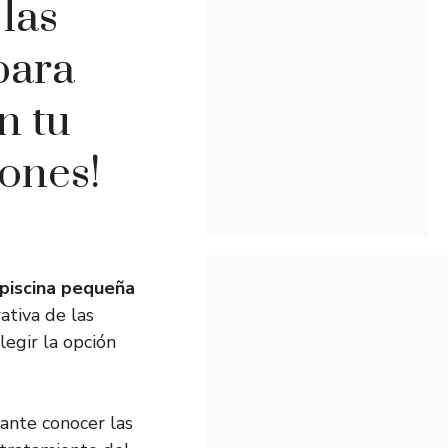
las
para
n tu
iones!
 piscina pequeña
ativa de las
legir la opción
ante conocer las