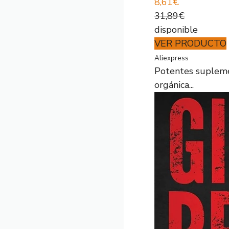
8,61€
31,89€
disponible
VER PRODUCTO
Aliexpress
Potentes suplemen
orgánica...