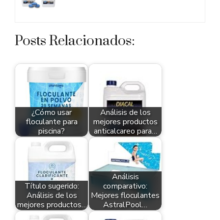
Posts Relacionados:
¿Cómo usar
Análisis de los
floculante para
mejores productos
piscina?
anticalcareo para…
Análisis
Título sugerido:
comparativo:
Análisis de los
Mejores floculantes
mejores productos…
AstralPool…