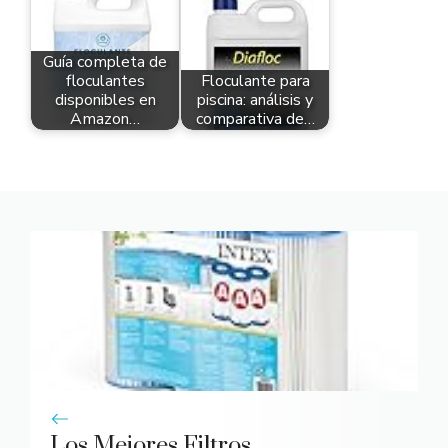
Guía completa de
floculantes
Floculante para
disponibles en
piscina: análisis y
Amazon…
comparativa de…
Los Mejores Filtros