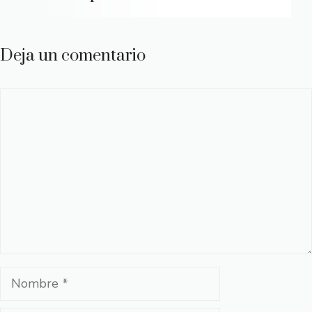
Deja un comentario
Comentario
Nombre