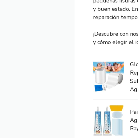
pequeñas fisuras 
y buen estado. En
reparación tempor
¡Descubre con nos
y cómo elegir el i
Gle
Rep
Su
Agu
Pai
Agu
Ray