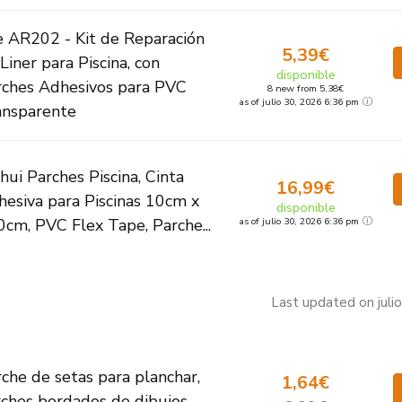
e AR202 - Kit de Reparación
5,39€
Liner para Piscina, con
disponible
rches Adhesivos para PVC
8 new from 5,38€
as of julio 30, 2026 6:36 pm
ansparente
ui Parches Piscina, Cinta
16,99€
esiva para Piscinas 10cm x
disponible
cm, PVC Flex Tape, Parche...
as of julio 30, 2026 6:36 pm
Last updated on juli
che de setas para planchar,
1,64€
rches bordados de dibujos