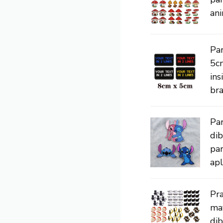
ani
Pa
5c
ins
bra
Par
di
par
apl
Pra
may
dib