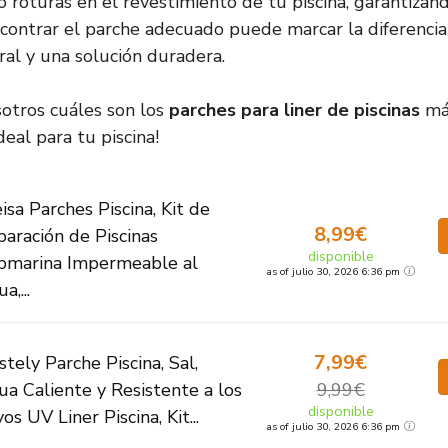
o roturas en el revestimiento de tu piscina, garantizan
contrar el parche adecuado puede marcar la diferencia
al y una solución duradera.
otros cuáles son los
parches para liner de piscinas
má
deal para tu piscina!
isa Parches Piscina, Kit de
8,99€
aración de Piscinas
disponible
bmarina Impermeable al
as of julio 30, 2026 6:36 pm
a,...
7,99€
stely Parche Piscina, Sal,
a Caliente y Resistente a los
9,99€
disponible
os UV Liner Piscina, Kit...
as of julio 30, 2026 6:36 pm