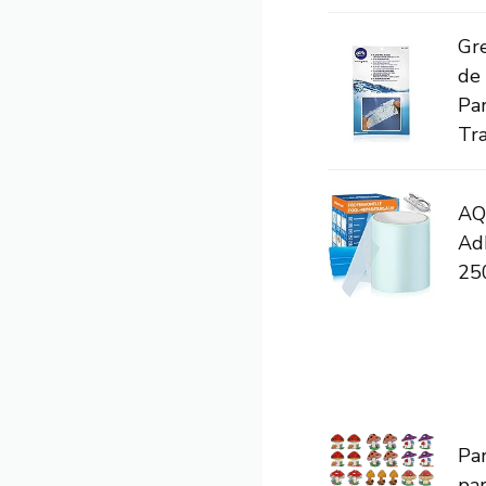
Gr
de 
Pa
Tr
AQh
Adh
250
Par
pa