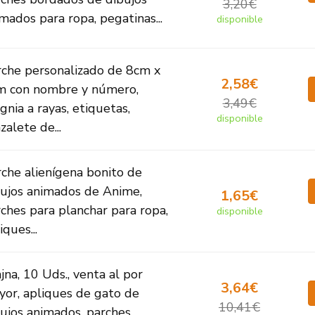
3,20€
mados para ropa, pegatinas...
disponible
rche personalizado de 8cm x
2,58€
m con nombre y número,
3,49€
ignia a rayas, etiquetas,
disponible
zalete de...
che alienígena bonito de
bujos animados de Anime,
1,65€
ches para planchar para ropa,
disponible
iques...
jna, 10 Uds., venta al por
3,64€
or, apliques de gato de
10,41€
ujos animados, parches