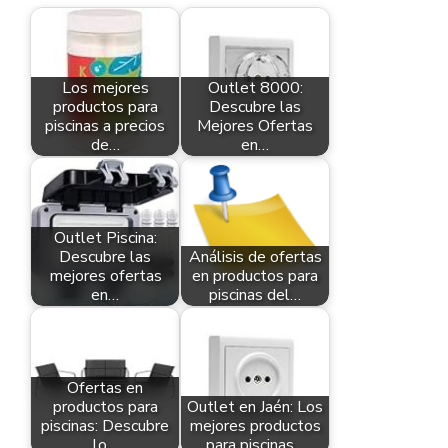
Los mejores
Outlet 8000:
productos para
Descubre las
piscinas a precios
Mejores Ofertas
de…
en…
Outlet Piscina:
Descubre las
Análisis de ofertas
mejores ofertas
en productos para
en…
piscinas del…
Ofertas en
productos para
Outlet en Jaén: Los
piscinas: Descubre
mejores productos
lo…
para piscinas…