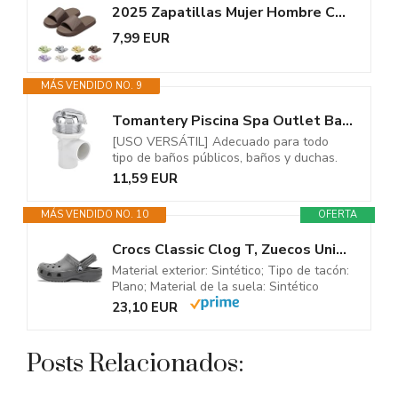
2025 Zapatillas Mujer Hombre Chanclas Piscina Playa Verano Cómodas Super...
7,99 EUR
MÁS VENDIDO NO. 9
Tomantery Piscina Spa Outlet Bañera de Masaje Convertidor de un Orificio...
[USO VERSÁTIL] Adecuado para todo
tipo de baños públicos, baños y duchas.
11,59 EUR
MÁS VENDIDO NO. 10
OFERTA
Crocs Classic Clog T, Zuecos Unisex niños, Slate Grey, 22/23 EU
Material exterior: Sintético; Tipo de tacón:
Plano; Material de la suela: Sintético
23,10 EUR
Posts Relacionados: