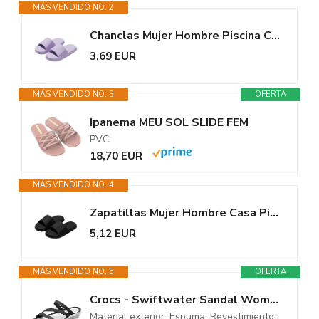
MÁS VENDIDO NO. 2
Chanclas Mujer Hombre Piscina Casa Suaves Verano Sandalias Ducha Playa...
3,69 EUR
MÁS VENDIDO NO. 3
OFERTA
Ipanema MEU SOL SLIDE FEM
PVC
18,70 EUR
MÁS VENDIDO NO. 4
Zapatillas Mujer Hombre Casa Piscina Cómodas Verano Chanclas Baño Playa...
5,12 EUR
MÁS VENDIDO NO. 5
OFERTA
Crocs - Swiftwater Sandal Women, Sandalias de Punta Descubierta Mujer,...
Material exterior: Espuma; Revestimiento: