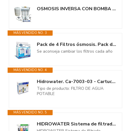
OSMOSIS INVERSA CON BOMBA NEREO RO-0206-22
MÁS VENDIDO NO. 3
Pack de 4 Filtros ósmosis. Pack de Recambio de Filtros compuesto por 1 de...
Se aconseja cambiar los filtros cada año
MÁS VENDIDO NO. 4
Hidrowater. Ca-7003-03 - Cartucho osmosis sedimentos hidrowater nereo kit4...
Tipo de producto: FILTRO DE AGUA
POTABLE
MÁS VENDIDO NO. 5
HIDROWATER Sistema de filtrado ultrafiltracion de agua Nelva UF-0206-12
HIDROWATER Sistema de filtrado