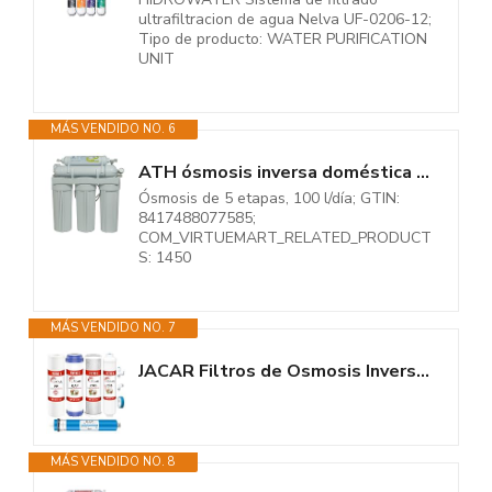
ultrafiltracion de agua Nelva UF-0206-12;
Tipo de producto: WATER PURIFICATION
UNIT
MÁS VENDIDO NO. 6
ATH ósmosis inversa doméstica 5 etapas Genius PRO-50 304040
Ósmosis de 5 etapas, 100 l/día; GTIN:
8417488077585;
COM_VIRTUEMART_RELATED_PRODUCT
S: 1450
MÁS VENDIDO NO. 7
JACAR Filtros de Osmosis Inversa de 5 Etapas Universales con Membrana 50...
MÁS VENDIDO NO. 8