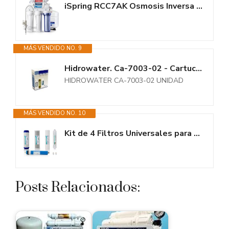
iSpring RCC7AK Osmosis Inversa Domestica, NSF 58 Certificado, 75GPD...
MÁS VENDIDO NO. 9
Hidrowater. Ca-7003-02 - Cartucho osmosis sedimentos hidrowater nereo kit3...
HIDROWATER CA-7003-02 UNIDAD
MÁS VENDIDO NO. 10
Kit de 4 Filtros Universales para Osmosis Inversa - Incluye Membrana para...
Posts Relacionados: