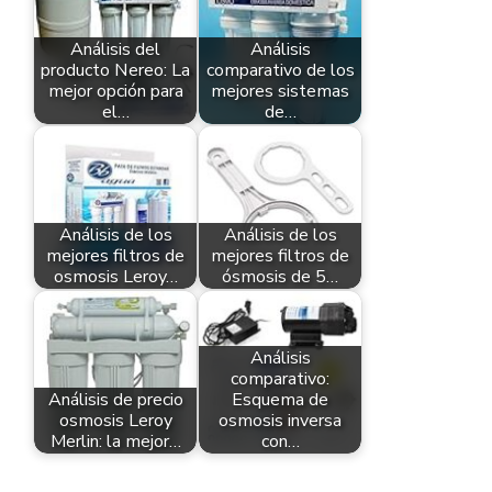
Análisis del
Análisis
producto Nereo: La
comparativo de los
mejor opción para
mejores sistemas
el…
de…
Análisis de los
Análisis de los
mejores filtros de
mejores filtros de
osmosis Leroy…
ósmosis de 5…
Análisis
comparativo:
Análisis de precio
Esquema de
osmosis Leroy
osmosis inversa
Merlin: la mejor…
con…