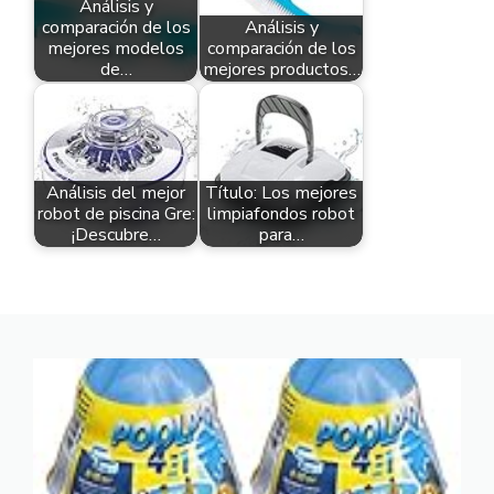
Análisis y
comparación de los
Análisis y
mejores modelos
comparación de los
de…
mejores productos…
Análisis del mejor
Título: Los mejores
robot de piscina Gre:
limpiafondos robot
¡Descubre…
para…