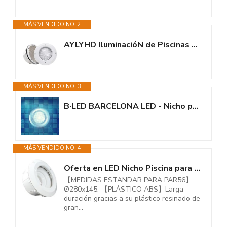
MÁS VENDIDO NO. 2
AYLYHD IluminacióN de Piscinas con ABS Nicho, PAR56 12V CA Bombillas LED...
MÁS VENDIDO NO. 3
B·LED BARCELONA LED - Nicho para bombilla de piscina empotrable PAR56 -...
MÁS VENDIDO NO. 4
Oferta en LED Nicho Piscina para Bombilla PAR56 - Incluye Embellecedor,...
【MEDIDAS ESTANDAR PARA PAR56】
Ø280x145; 【PLÁSTICO ABS】Larga
duración gracias a su plástico resinado de
gran...