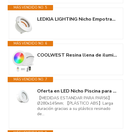
MÁS VENDIDO NO. 5
LEDKIA LIGHTING Nicho Empotrable para Piscinas de Poliéster Blanco
MÁS VENDIDO NO. 6
COOLWEST Resina llena de iluminación para piscina LED 32 W RGB,...
MÁS VENDIDO NO. 7
Oferta en LED Nicho Piscina para Bombilla PAR56 - Incluye Embellecedor,...
【MEDIDAS ESTANDAR PARA PAR56】
Ø280x145mm; 【PLÁSTICO ABS】Larga
duración gracias a su plástico resinado
de...