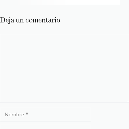
Deja un comentario
Comentario
Nombre
Correo