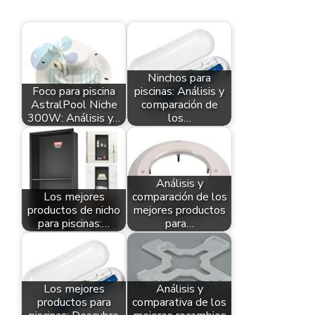
Ninchos para
Foco para piscina
piscinas: Análisis y
AstralPool Niche
comparación de
300W: Análisis y…
los…
Análisis y
Los mejores
comparación de los
productos de nicho
mejores productos
para piscinas:…
para…
Los mejores
Análisis y
productos para
comparativa de los