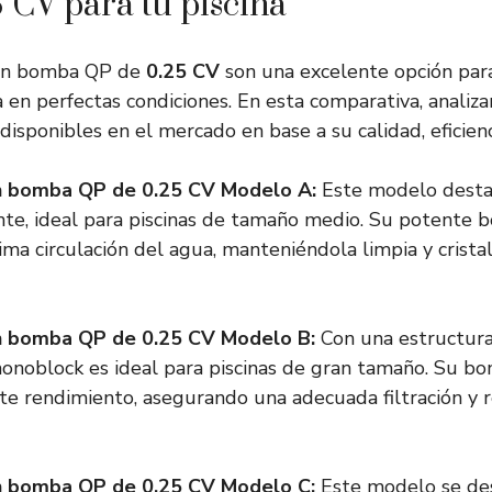
 CV para tu piscina
on bomba QP de
0.25 CV
son una excelente opción par
a en perfectas condiciones. En esta comparativa, analiz
isponibles en el mercado en base a su calidad, eficienc
n bomba QP de 0.25 CV Modelo A
:
Este modelo destac
nte, ideal para piscinas de tamaño medio. Su potente
ima circulación del agua, manteniéndola limpia y crista
n bomba QP de 0.25 CV Modelo B
:
Con una estructura
monoblock es ideal para piscinas de gran tamaño. Su b
te rendimiento, asegurando una adecuada filtración y r
n bomba QP de 0.25 CV Modelo C
:
Este modelo se des