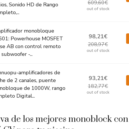
609,60€
ios, Sonido HD de Rango
out of stock
pleto,...
plificador monobloque
98,21€
601: Powerhouse MOSFET
208,97€
se AB con control remoto
out of stock
 subwoofer -...
nnuopu-amplificadores de
93,21€
he de 2 canales, puente
182,77€
nobloque de 1000W, rango
out of stock
pleto Digital...
va de los mejores monoblock co