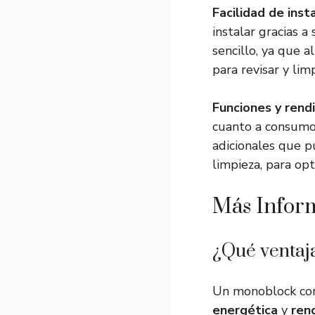
Facilidad de ins
instalar gracias 
sencillo, ya que a
para revisar y limp
Funciones y rend
cuanto a consumo 
adicionales que 
limpieza, para opt
Más Infor
¿Qué ventaj
Un monoblock co
energética
y
ren