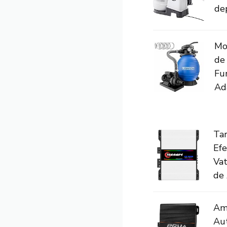
dep
Mo
de
Fu
Ada
Ta
Efe
Va
de 
Amp
Au