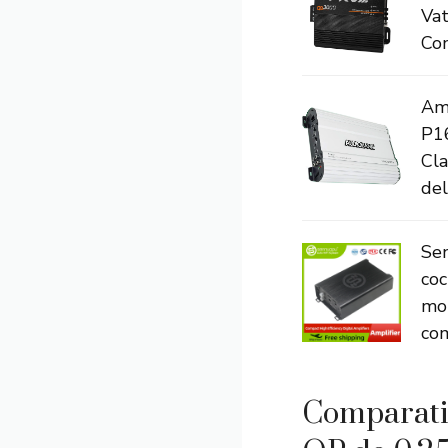
Vat
Com
Am
P1
Cla
del
Se
coc
mo
com
Comparati