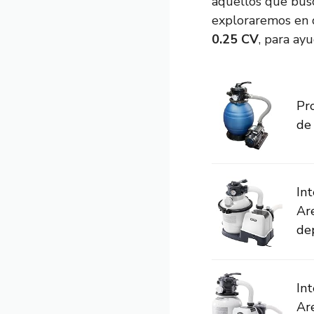
aquellos que busc
exploraremos en d
0.25 CV
, para ay
Pr
de 
In
Ar
dep
In
Ar