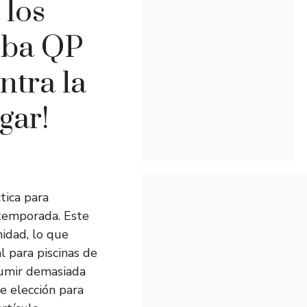
 los
mba QP
ntra la
gar!
tica para
 temporada. Este
idad, lo que
l para piscinas de
sumir demasiada
e elección para