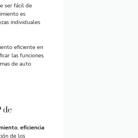
 ser fácil de
imiento es
ezas individuales
ento eficiente en
icar las funciones
emas de auto
P de
imiento
,
eficiencia
ión de los