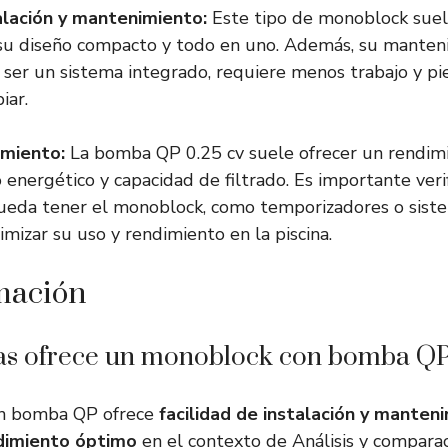
talación y mantenimiento:
Este tipo de monoblock suele
a su diseño compacto y todo en uno. Además, su manten
l ser un sistema integrado, requiere menos trabajo y pi
iar.
imiento:
La bomba QP 0.25 cv suele ofrecer un rendimi
energético y capacidad de filtrado. Es importante verif
pueda tener el monoblock, como temporizadores o sist
imizar su uso y rendimiento en la piscina.
mación
as ofrece un monoblock con bomba Q
n bomba QP ofrece
facilidad de instalación y manten
dimiento óptimo
en el contexto de Análisis y comparac