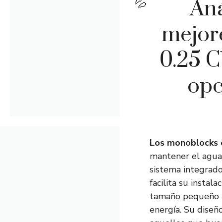
Aná
mejor
0.25 C
opc
Los monoblocks 
mantener el agua 
sistema integrado
facilita su instal
tamaño pequeño a
energía. Su diseñ