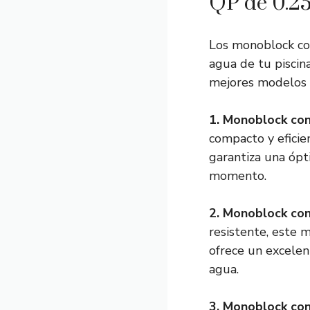
QP de 0.25
Los monoblock c
agua de tu piscin
mejores modelos d
1.
Monoblock co
compacto y eficie
garantiza una ópt
momento.
2.
Monoblock co
resistente, este 
ofrece un excelen
agua.
3.
Monoblock co