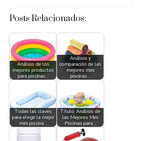
Posts Relacionados:
Análisis y
Análisis de los
comparación de las
mejores productos
mejores mini
para piscinas…
piscinas…
Todas las claves
Título: Análisis de
para elegir la mejor
las Mejores Mini
mini piscina…
Piscinas para…