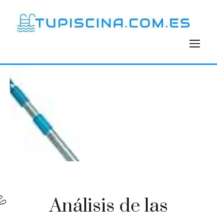
Saltar
al
contenido
M
Análisis de las