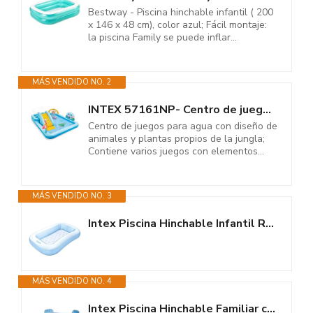
Bestway - Piscina hinchable infantil ( 200
x 146 x 48 cm), color azul; Fácil montaje:
la piscina Family se puede inflar...
MÁS VENDIDO NO. 2
INTEX 57161NP- Centro de juegos acuático - Aventuras en la jungla
Centro de juegos para agua con diseño de
animales y plantas propios de la jungla;
Contiene varios juegos con elementos...
MÁS VENDIDO NO. 3
Intex Piscina Hinchable Infantil Rectangular, 166x100x25 cm, 90 litros de...
MÁS VENDIDO NO. 4
Intex Piscina Hinchable Familiar con Asientos, 229x229x66 cm, 990 litros, 4...