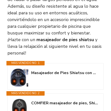
Además, su diseño resistente al agua lo hace
ideal para su uso en entornos acuáticos,
convirtiéndolo en un accesorio imprescindible
para cualquier propietario de piscina que
busque maximizar su confort y bienestar.
¡Hazte con un
masajeador de pies shiatsu
y
lleva la relajación al siguiente nivel en tu oasis
personal!
MÁS VENDIDO NO. 1
Masajeador de Pies Shiatsu con Calor y Compresión de Aire, Control Remoto,...
MÁS VENDIDO NO. 2
COMFIER masajeador de pies, Shiatsu masaje de pies con función...