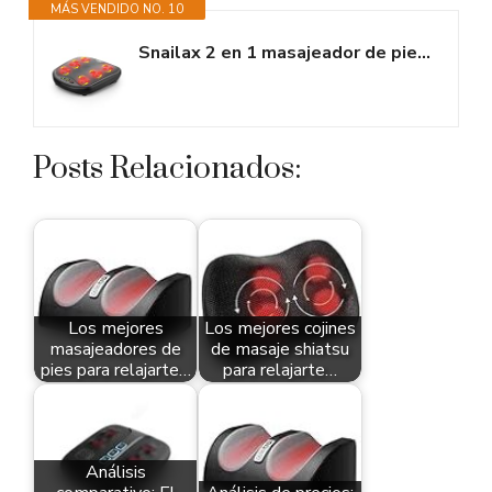
MÁS VENDIDO NO. 10
Snailax 2 en 1 masajeador de pies Shiatsu con Calor, Nudos de Masaje...
Posts Relacionados:
Los mejores
Los mejores cojines
masajeadores de
de masaje shiatsu
pies para relajarte…
para relajarte…
Análisis