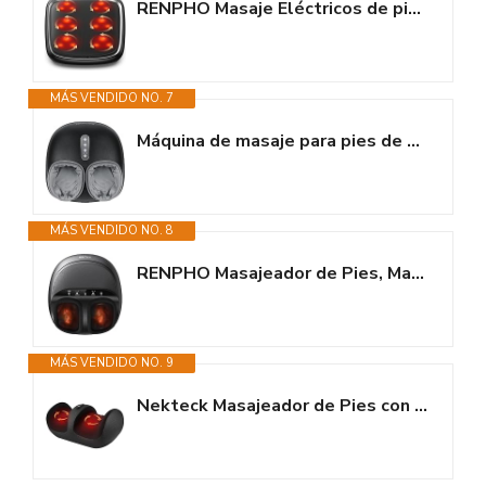
RENPHO Masaje Eléctricos de pies con calor, Masajeador eléctrico de pies...
MÁS VENDIDO NO. 7
Máquina de masaje para pies de Medcursor con función de calor, masajeador...
MÁS VENDIDO NO. 8
RENPHO Masajeador de Pies, Masajeador de Pies Eléctrico Shiatsu Mejorado...
MÁS VENDIDO NO. 9
Nekteck Masajeador de Pies con Calor, Máquina de Masaje Shiatsu, Amasado...