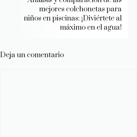
Análisis y comparación de las
mejores colchonetas para
niños en piscinas: ¡Diviértete al
máximo en el agua!
Deja un comentario
Comentario