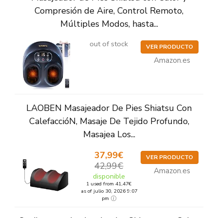
Compresión de Aire, Control Remoto,
Múltiples Modos, hasta...
out of stock
VER PRODUCTO
Amazon.es
LAOBEN Masajeador De Pies Shiatsu Con
CalefaccióN, Masaje De Tejido Profundo,
Masajea Los...
37,99€
VER PRODUCTO
42,99€
Amazon.es
disponible
1 used from 41,47€
as of julio 30, 2026 9:07
pm