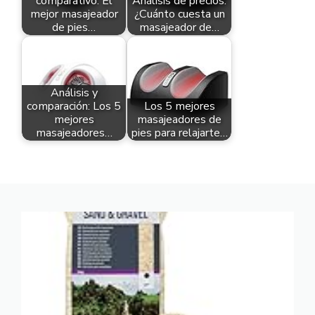
comparativo: El
Análisis de precios:
mejor masajeador
¿Cuánto cuesta un
de pies…
masajeador de…
Análisis y
comparación: Los 5
Los 5 mejores
mejores
masajeadores de
masajeadores…
pies para relajarte…