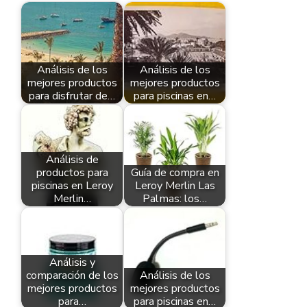
Análisis de los
Análisis de los
mejores productos
mejores productos
para disfrutar de…
para piscinas en…
Análisis de
productos para
Guía de compra en
piscinas en Leroy
Leroy Merlin Las
Merlin…
Palmas: los…
Análisis y
comparación de los
Análisis de los
mejores productos
mejores productos
para…
para piscinas en…