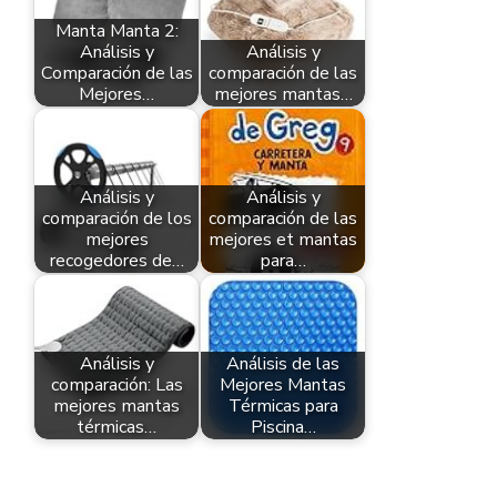
Manta Manta 2:
Análisis y
Análisis y
Comparación de las
comparación de las
Mejores…
mejores mantas…
Análisis y
Análisis y
comparación de los
comparación de las
mejores
mejores et mantas
recogedores de…
para…
Análisis y
Análisis de las
comparación: Las
Mejores Mantas
mejores mantas
Térmicas para
térmicas…
Piscina…