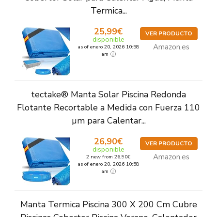
Termica...
25,99€
VER PRODUCTO
disponible
Amazon.es
as of enero 20, 2026 10:58
am
tectake® Manta Solar Piscina Redonda
Flotante Recortable a Medida con Fuerza 110
µm para Calentar...
26,90€
VER PRODUCTO
disponible
Amazon.es
2 new from 26,90€
as of enero 20, 2026 10:58
am
Manta Termica Piscina 300 X 200 Cm Cubre