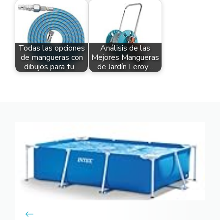
Todas las opciones
Análisis de las
de mangueras con
Mejores Mangueras
dibujos para tu…
de Jardín Leroy…