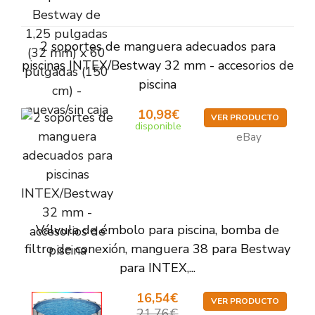
2 soportes de manguera adecuados para
piscinas INTEX/Bestway 32 mm - accesorios de
piscina
10,98€
VER PRODUCTO
disponible
eBay
Válvula de émbolo para piscina, bomba de
filtro de conexión, manguera 38 para Bestway
para INTEX,...
16,54€
VER PRODUCTO
21,76€