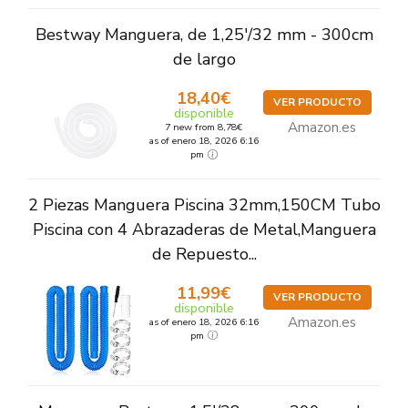
Bestway Manguera, de 1,25'/32 mm - 300cm
de largo
18,40€
VER PRODUCTO
disponible
Amazon.es
7 new from 8,78€
as of enero 18, 2026 6:16
pm
2 Piezas Manguera Piscina 32mm,150CM Tubo
Piscina con 4 Abrazaderas de Metal,Manguera
de Repuesto...
11,99€
VER PRODUCTO
disponible
Amazon.es
as of enero 18, 2026 6:16
pm