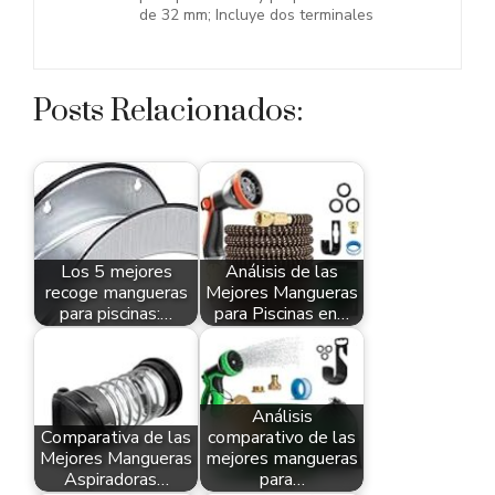
de 32 mm; Incluye dos terminales
Posts Relacionados:
Los 5 mejores
Análisis de las
recoge mangueras
Mejores Mangueras
para piscinas:…
para Piscinas en…
Análisis
Comparativa de las
comparativo de las
Mejores Mangueras
mejores mangueras
Aspiradoras…
para…