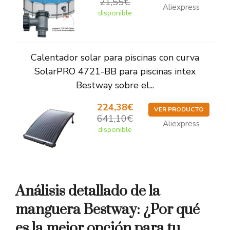
21,55€
Aliexpress
disponible
Calentador solar para piscinas con curva
SolarPRO 4721-BB para piscinas intex
Bestway sobre el...
224,38€
VER PRODUCTO
641,10€
Aliexpress
disponible
Análisis detallado de la
manguera Bestway: ¿Por qué
es la mejor opción para tu